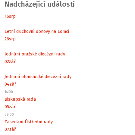
Nadcházející události
16
srp
Letní duchovní obnovy na Lomci
26
srp
Jednání pražské diecézní rady
02
zář
Jednání olomoucké diecézní rady
04
zář
14:00
Biskupská rada
05
zář
09:00
Zasedání Ústřední rady
07
zář