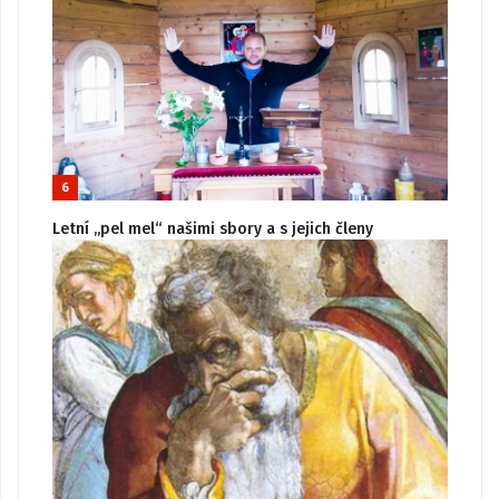
6
Letní „pel mel“ našimi sbory a s jejich členy