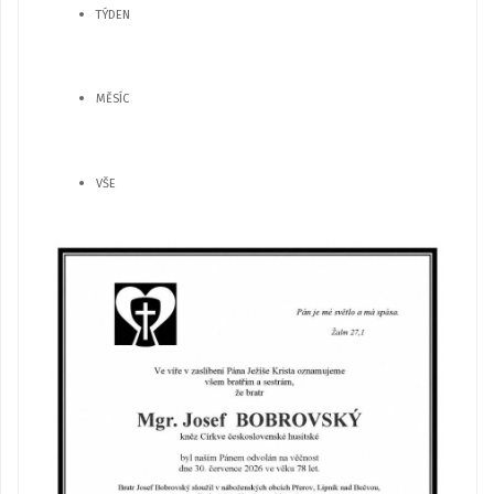
TÝDEN
MĚSÍC
VŠE