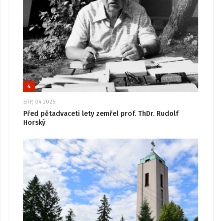
4
SRP, 04 2026
Před pětadvaceti lety zemřel prof. ThDr. Rudolf
Horský