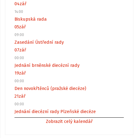
04
zář
14:00
Biskupská rada
05
zář
09:00
Zasedání Ústřední rady
07
zář
00:00
Jednání brněnské diecézní rady
19
zář
00:00
Den novokřtěnců (pražské diecéze)
21
zář
00:00
Jednání diecézní rady Plzeňské diecéze
Zobrazit celý kalendář