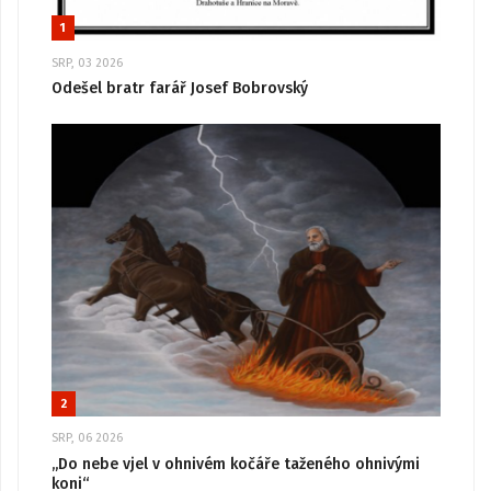
1
SRP, 03 2026
Odešel bratr farář Josef Bobrovský
2
SRP, 06 2026
„Do nebe vjel v ohnivém kočáře taženého ohnivými
koni“