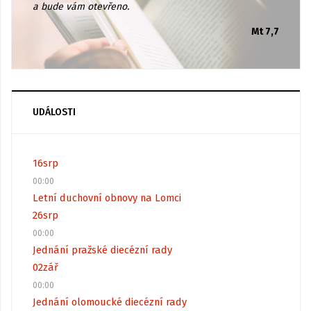
a bude vám otevřeno.
Mt 7,7
UDÁLOSTI
16
srp
00:00
Letní duchovní obnovy na Lomci
26
srp
00:00
Jednání pražské diecézní rady
02
zář
00:00
Jednání olomoucké diecézní rady