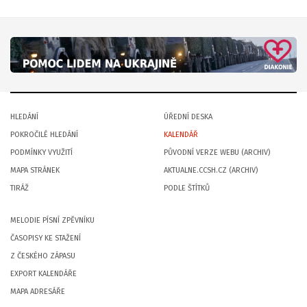
HLEDÁNÍ
ÚŘEDNÍ DESKA
POKROČILÉ HLEDÁNÍ
KALENDÁŘ
PODMÍNKY VYUŽITÍ
PŮVODNÍ VERZE WEBU (ARCHIV)
MAPA STRÁNEK
AKTUALNE.CCSH.CZ (ARCHIV)
TIRÁŽ
PODLE ŠTÍTKŮ
MELODIE PÍSNÍ ZPĚVNÍKU
ČASOPISY KE STAŽENÍ
Z ČESKÉHO ZÁPASU
EXPORT KALENDÁŘE
MAPA ADRESÁŘE