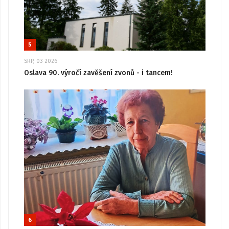
5
SRP, 03 2026
Oslava 90. výročí zavěšení zvonů - i tancem!
6