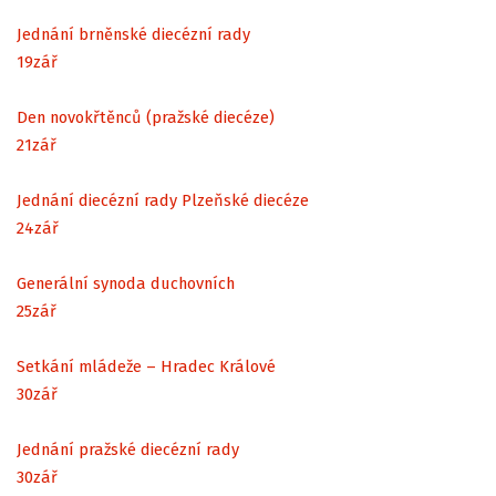
Jednání brněnské diecézní rady
19
zář
Den novokřtěnců (pražské diecéze)
21
zář
Jednání diecézní rady Plzeňské diecéze
24
zář
Generální synoda duchovních
25
zář
Setkání mládeže – Hradec Králové
30
zář
Jednání pražské diecézní rady
30
zář