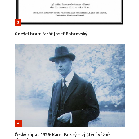
3
Odešel bratr farář Josef Bobrovský
4
Český zápas 1926: Karel Farský – zjištění vážné