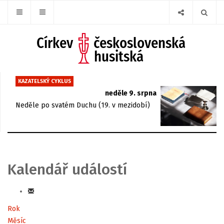
KAZATELSKÝ CYKLUS
neděle 9. srpna
Neděle po svatém Duchu (19. v mezidobí)
Kalendář událostí
Rok
Měsíc