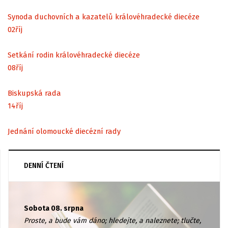
Synoda duchovních a kazatelů královéhradecké diecéze
02
říj
Setkání rodin královéhradecké diecéze
08
říj
Biskupská rada
14
říj
Jednání olomoucké diecézní rady
DENNÍ ČTENÍ
Sobota 08. srpna
Proste, a bude vám dáno; hledejte, a naleznete; tlučte,