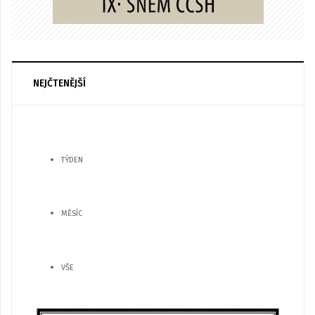
NEJČTENĚJŠÍ
TÝDEN
MĚSÍC
VŠE