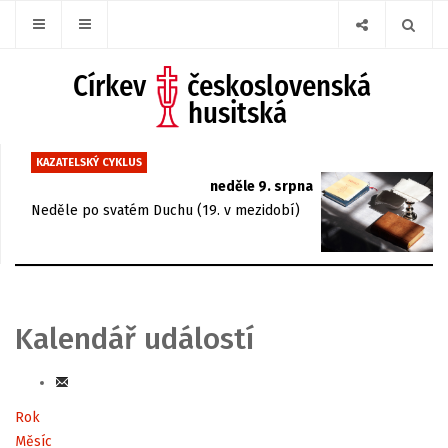
KAZATELSKÝ CYKLUS
neděle 9. srpna
Neděle po svatém Duchu (19. v mezidobí)
Kalendář událostí
Rok
Měsíc