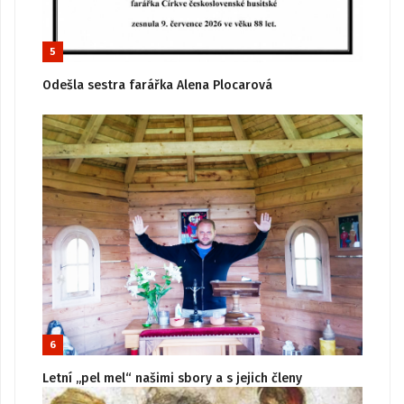
5
Odešla sestra farářka Alena Plocarová
6
Letní „pel mel“ našimi sbory a s jejich členy