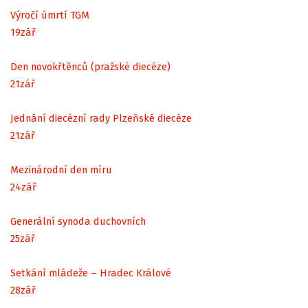
Výročí úmrtí TGM
19
zář
Den novokřtěnců (pražské diecéze)
21
zář
Jednání diecézní rady Plzeňské diecéze
21
zář
Mezinárodní den míru
24
zář
Generální synoda duchovních
25
zář
Setkání mládeže – Hradec Králové
28
zář