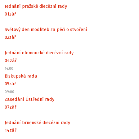
Jednání pražské diecézní rady
01
zář
Světový den modliteb za péči o stvoření
02
zář
Jednání olomoucké diecézní rady
04
zář
14:00
Biskupská rada
05
zář
09:00
Zasedání Ústřední rady
07
zář
Jednání brněnské diecézní rady
14
zář