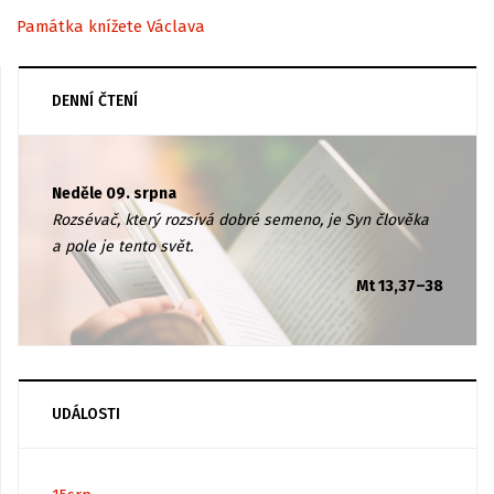
Památka knížete Václava
DENNÍ ČTENÍ
Neděle 09. srpna
Rozsévač, který rozsívá dobré semeno, je Syn člověka
a pole je tento svět.
Mt 13,37–38
UDÁLOSTI