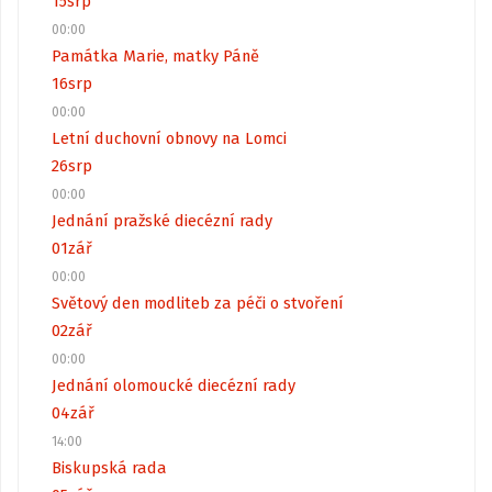
15
srp
00:00
Památka Marie, matky Páně
16
srp
00:00
Letní duchovní obnovy na Lomci
26
srp
00:00
Jednání pražské diecézní rady
01
zář
00:00
Světový den modliteb za péči o stvoření
02
zář
00:00
Jednání olomoucké diecézní rady
04
zář
14:00
Biskupská rada