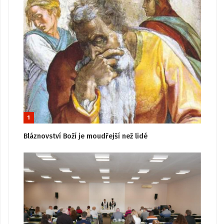
1
Bláznovství Boží je moudřejší než lidé