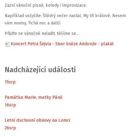
Zazní vánoční písně, koledy i improvizace.
Například uslyšíte: Štědrý večer nastal, My tři králové, Nesem
vám noviny, Tichá noc a další.
Přijďte se vánočně naladit, těšíme se...
Koncert Petra Šejvla - Sbor kněze Ambrože - plakát
Nadcházející události
15
srp
Památka Marie, matky Páně
16
srp
Letní duchovní obnovy na Lomci
26
srp