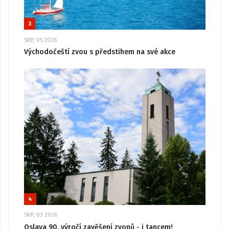
3
SRP, 05 2026
Východočeští zvou s předstihem na své akce
4
SRP, 03 2026
Oslava 90. výročí zavěšení zvonů - i tancem!