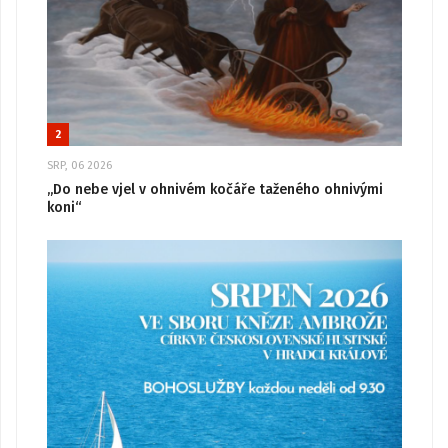
2
SRP, 06 2026
„Do nebe vjel v ohnivém kočáře taženého ohnivými
koni“