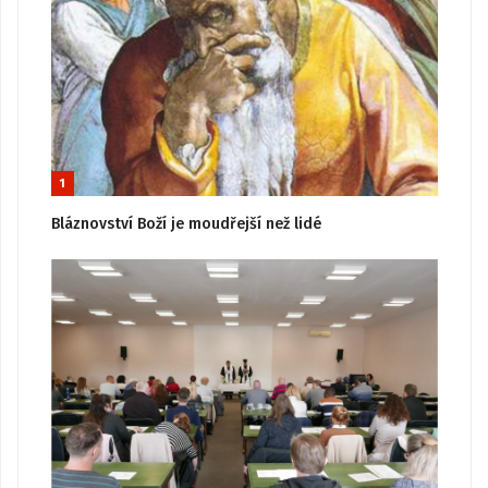
1
Bláznovství Boží je moudřejší než lidé