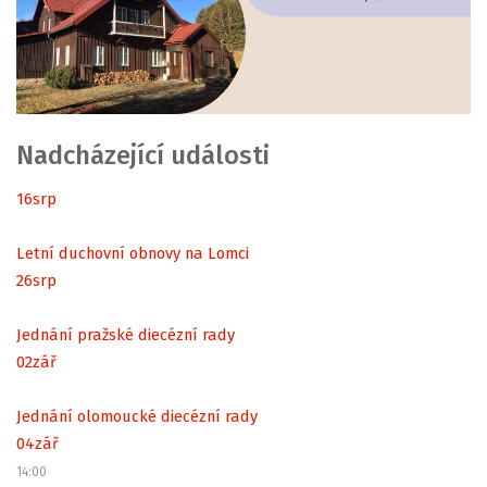
Nadcházející události
16
srp
Letní duchovní obnovy na Lomci
26
srp
Jednání pražské diecézní rady
02
zář
Jednání olomoucké diecézní rady
04
zář
14:00