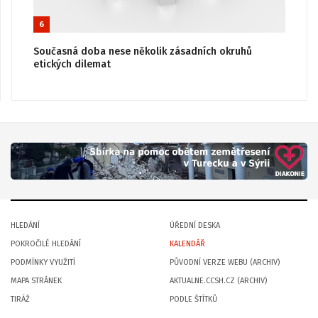
6
Současná doba nese několik zásadních okruhů
etických dilemat
HLEDÁNÍ
ÚŘEDNÍ DESKA
POKROČILÉ HLEDÁNÍ
KALENDÁŘ
PODMÍNKY VYUŽITÍ
PŮVODNÍ VERZE WEBU (ARCHIV)
MAPA STRÁNEK
AKTUALNE.CCSH.CZ (ARCHIV)
TIRÁŽ
PODLE ŠTÍTKŮ