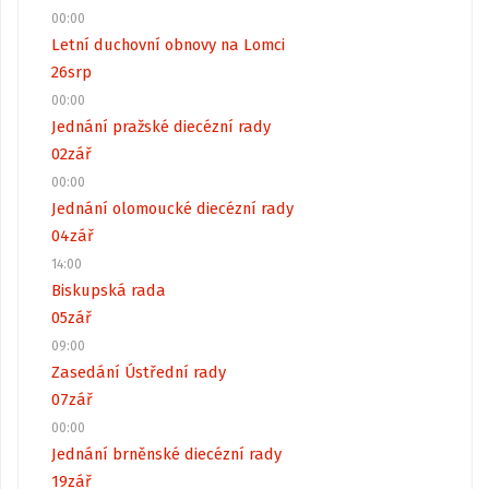
00:00
Letní duchovní obnovy na Lomci
26
srp
00:00
Jednání pražské diecézní rady
02
zář
00:00
Jednání olomoucké diecézní rady
04
zář
14:00
Biskupská rada
05
zář
09:00
Zasedání Ústřední rady
07
zář
00:00
Jednání brněnské diecézní rady
19
zář