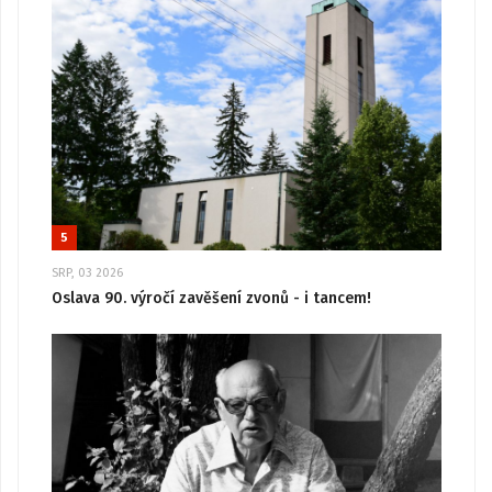
5
SRP, 03 2026
Oslava 90. výročí zavěšení zvonů - i tancem!