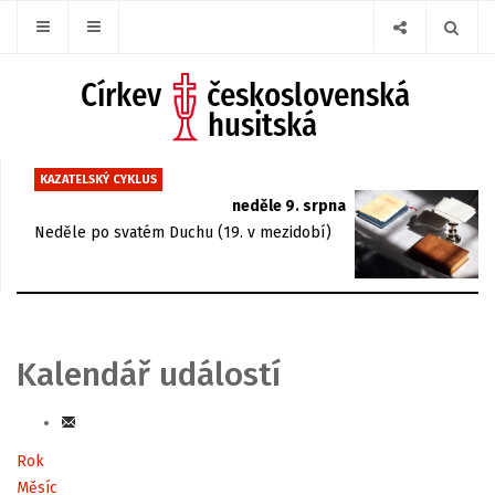
KAZATELSKÝ CYKLUS
neděle 9. srpna
Neděle po svatém Duchu (19. v mezidobí)
Kalendář událostí
Rok
Měsíc