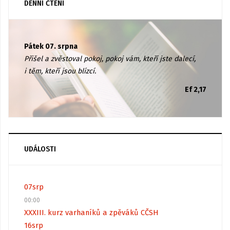
DENNÍ ČTENÍ
Pátek 07. srpna
Přišel a zvěstoval pokoj, pokoj vám, kteří jste dalecí,
i těm, kteří jsou blízcí.
Ef 2,17
UDÁLOSTI
07
srp
00:00
XXXIII. kurz varhaníků a zpěváků CČSH
16
srp