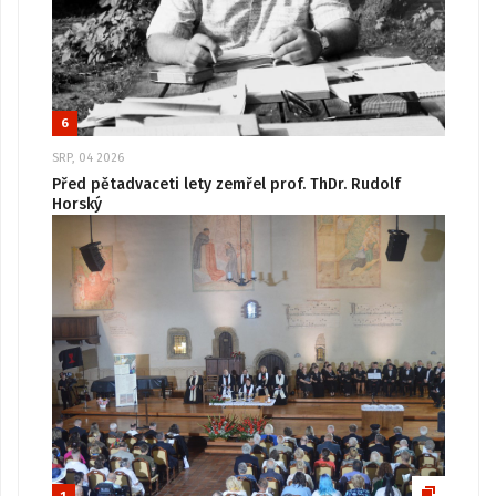
6
SRP, 04 2026
Před pětadvaceti lety zemřel prof. ThDr. Rudolf
Horský