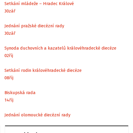
Setkání mládeže – Hradec Králové
30
zář
Jednání pražské diecézní rady
30
zář
Synoda duchovních a kazatelů královéhradecké diecéze
02
říj
Setkání rodin královéhradecké diecéze
08
říj
Biskupská rada
14
říj
Jednání olomoucké diecézní rady