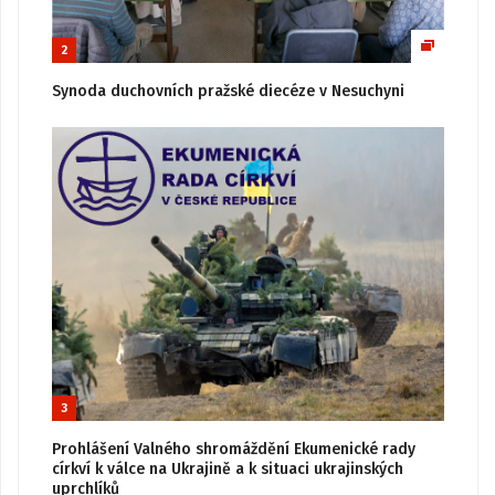
2
Synoda duchovních pražské diecéze v Nesuchyni
3
Prohlášení Valného shromáždění Ekumenické rady
církví k válce na Ukrajině a k situaci ukrajinských
uprchlíků