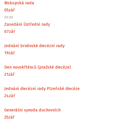
Biskupská rada
05
zář
09:00
Zasedání Ústřední rady
07
zář
Jednání brněnské diecézní rady
19
zář
Den novokřtěnců (pražské diecéze)
21
zář
Jednání diecézní rady Plzeňské diecéze
24
zář
Generální synoda duchovních
25
zář