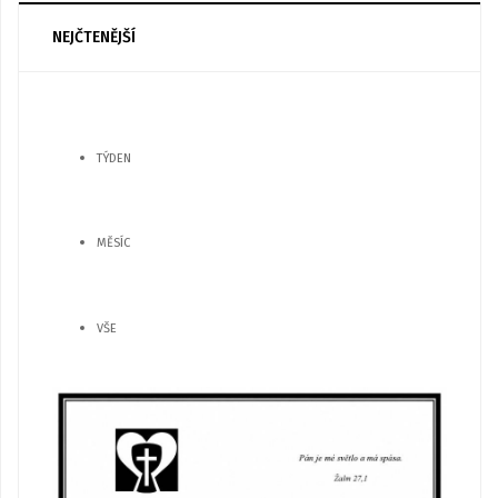
NEJČTENĚJŠÍ
TÝDEN
MĚSÍC
VŠE