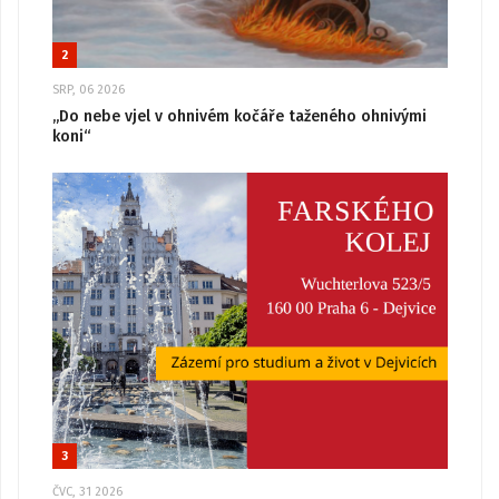
2
SRP, 06 2026
„Do nebe vjel v ohnivém kočáře taženého ohnivými
koni“
3
ČVC, 31 2026