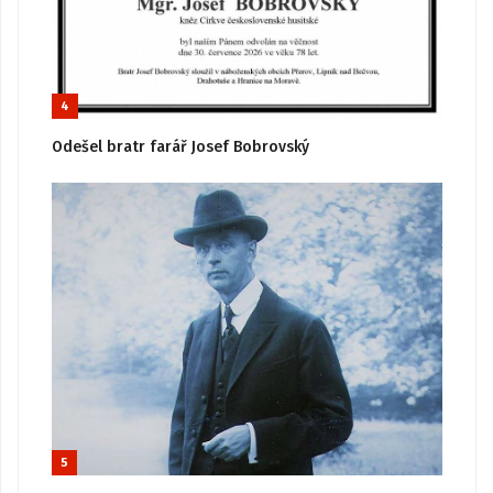
4
Odešel bratr farář Josef Bobrovský
5