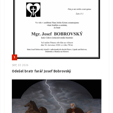
1
SRP, 03 2026
Odešel bratr farář Josef Bobrovský