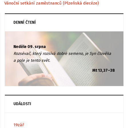
Vánoční setkání zaměstnanců (Plzeňská diecéze)
DENNÍ ČTENÍ
Neděle 09. srpna
Rozsévač, který rozsívá dobré semeno, je Syn člověka
a pole je tento svět.
Mt 13,37–38
UDÁLOSTI
19
zář