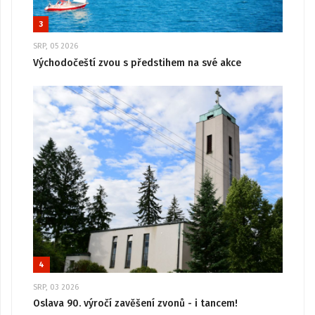
3
SRP, 05 2026
Východočeští zvou s předstihem na své akce
4
SRP, 03 2026
Oslava 90. výročí zavěšení zvonů - i tancem!