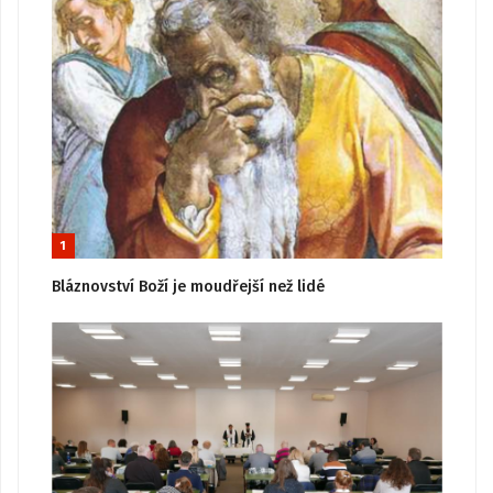
1
Bláznovství Boží je moudřejší než lidé