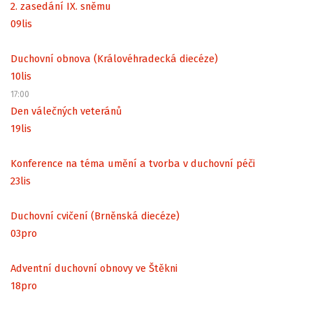
2. zasedání IX. sněmu
09
lis
Duchovní obnova (Královéhradecká diecéze)
10
lis
17:00
Den válečných veteránů
19
lis
Konference na téma umění a tvorba v duchovní péči
23
lis
Duchovní cvičení (Brněnská diecéze)
03
pro
Adventní duchovní obnovy ve Štěkni
18
pro