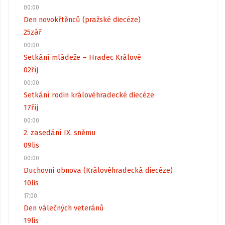
00:00
Den novokřtěnců (pražské diecéze)
25
zář
00:00
Setkání mládeže – Hradec Králové
02
říj
00:00
Setkání rodin královéhradecké diecéze
17
říj
00:00
2. zasedání IX. sněmu
09
lis
00:00
Duchovní obnova (Královéhradecká diecéze)
10
lis
17:00
Den válečných veteránů
19
lis