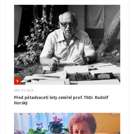
5
SRP, 04 2026
Před pětadvaceti lety zemřel prof. ThDr. Rudolf
Horský