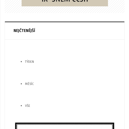
NEJČTENĚJŠÍ
TÝDEN
MĚSÍC
VŠE