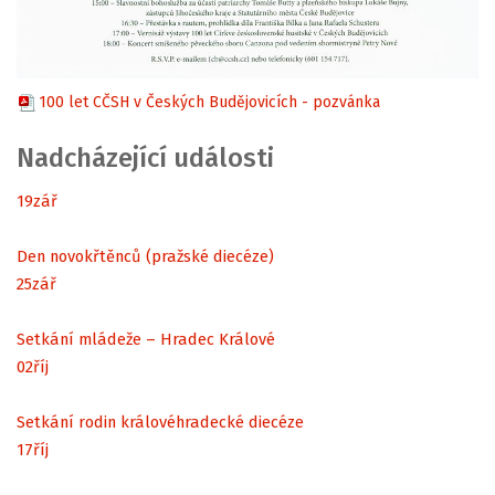
100 let CČSH v Českých Budějovicích - pozvánka
Nadcházející události
19
zář
Den novokřtěnců (pražské diecéze)
25
zář
Setkání mládeže – Hradec Králové
02
říj
Setkání rodin královéhradecké diecéze
17
říj