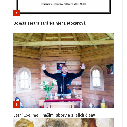
5
Odešla sestra farářka Alena Plocarová
6
Letní „pel mel“ našimi sbory a s jejich členy