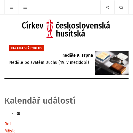
KAZATELSKÝ CYKLUS
neděle 9. srpna
Neděle po svatém Duchu (19. v mezidobí)
Kalendář událostí
Rok
Měsíc