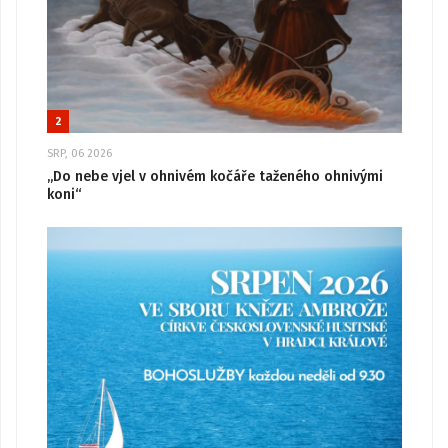
2
SRP, 06 2026
„Do nebe vjel v ohnivém kočáře taženého ohnivými
koni“