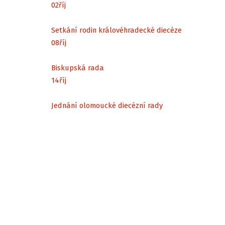
02
říj
Setkání rodin královéhradecké diecéze
08
říj
Biskupská rada
14
říj
Jednání olomoucké diecézní rady