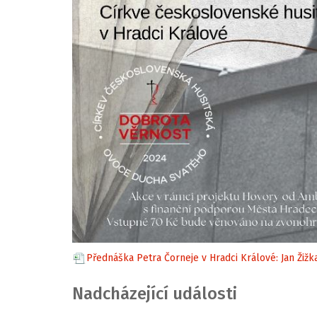
Přednáška Petra Čorneje v Hradci Králové: Jan Žižk
Nadcházející události