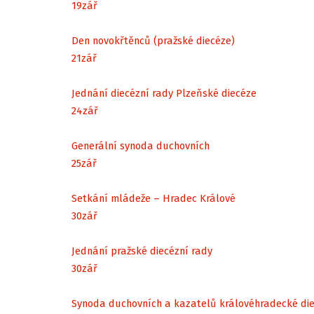
19
zář
Den novokřtěnců (pražské diecéze)
21
zář
Jednání diecézní rady Plzeňské diecéze
24
zář
Generální synoda duchovních
25
zář
Setkání mládeže – Hradec Králové
30
zář
Jednání pražské diecézní rady
30
zář
Synoda duchovních a kazatelů královéhradecké di