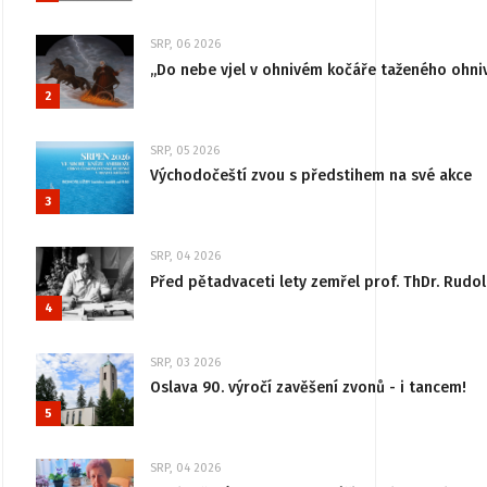
SRP, 06 2026
„Do nebe vjel v ohnivém kočáře taženého ohni
2
SRP, 05 2026
Východočeští zvou s předstihem na své akce
3
SRP, 04 2026
Před pětadvaceti lety zemřel prof. ThDr. Rudo
4
SRP, 03 2026
Oslava 90. výročí zavěšení zvonů - i tancem!
5
SRP, 04 2026