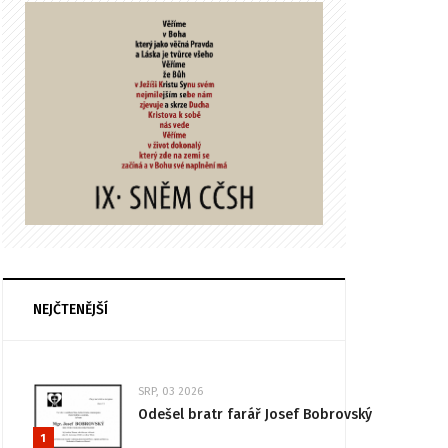
NEJČTENĚJŠÍ
SRP, 03 2026
Odešel bratr farář Josef Bobrovský
1