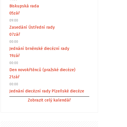
Biskupská rada
05
zář
09:00
Zasedání Ústřední rady
07
zář
00:00
Jednání brněnské diecézní rady
19
zář
00:00
Den novokřtěnců (pražské diecéze)
21
zář
00:00
Jednání diecézní rady Plzeňské diecéze
Zobrazit celý kalendář