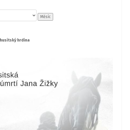
Měsíc
-husitský hrdina