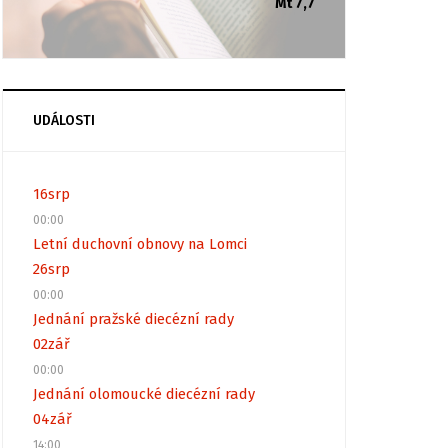
Mt 7,7
UDÁLOSTI
16
srp
00:00
Letní duchovní obnovy na Lomci
26
srp
00:00
Jednání pražské diecézní rady
02
zář
00:00
Jednání olomoucké diecézní rady
04
zář
14:00