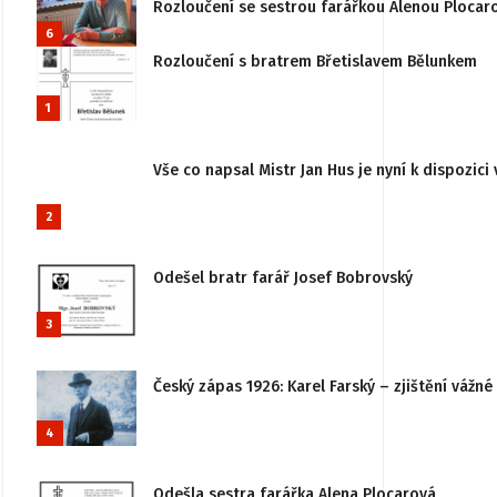
Rozloučení se sestrou farářkou Alenou Plocar
6
Rozloučení s bratrem Břetislavem Bělunkem
1
Vše co napsal Mistr Jan Hus je nyní k dispozici 
2
Odešel bratr farář Josef Bobrovský
3
Český zápas 1926: Karel Farský – zjištění vážn
4
Odešla sestra farářka Alena Plocarová