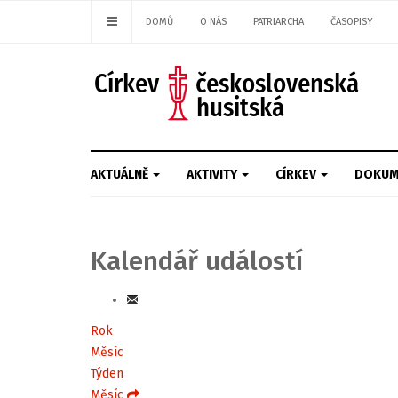
DOMŮ
O NÁS
PATRIARCHA
ČASOPISY
AKTUÁLNĚ
AKTIVITY
CÍRKEV
DOKUM
Kalendář událostí
Rok
Měsíc
Týden
Měsíc