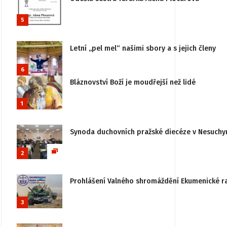
5
Letní „pel mel“ našimi sbory a s jejich členy
6
Bláznovství Boží je moudřejší než lidé
1
Synoda duchovních pražské diecéze v Nesuchy
2
Prohlášení Valného shromáždění Ekumenické rady
3