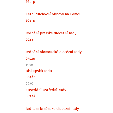
16
srp
Letní duchovní obnovy na Lomci
26
srp
Jednání pražské diecézní rady
02
zář
Jednání olomoucké diecézní rady
04
zář
14:00
Biskupská rada
05
zář
09:00
Zasedání Ústřední rady
07
zář
Jednání brněnské diecézní rady