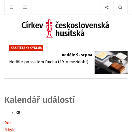
KAZATELSKÝ CYKLUS
neděle 9. srpna
Neděle po svatém Duchu (19. v mezidobí)
Kalendář událostí
Rok
Měsíc