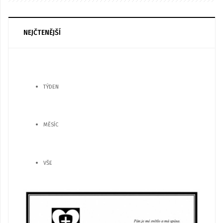
NEJČTENĚJŠÍ
TÝDEN
MĚSÍC
VŠE