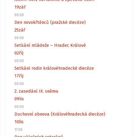
19
zář
00:00
Den novokřtěnců (pražské diecéze)
25
zář
00:00
Setkání mládeže – Hradec Králové
02
říj
00:00
Setkání rodin královéhradecké diecéze
17
říj
00:00
2. zasedání IX. sněmu
09
lis
00:00
Duchovní obnova (Královéhradecká diecéze)
10
lis
17:00