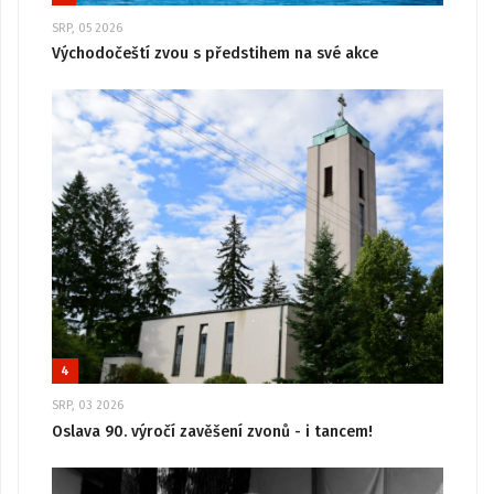
SRP, 05 2026
Východočeští zvou s předstihem na své akce
4
SRP, 03 2026
Oslava 90. výročí zavěšení zvonů - i tancem!