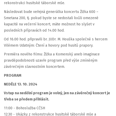
rekonstrukci husitské táborské mše.
Následovat bude veřejná generálka koncertu Žižka 600 –
Smetana 200, tj. pokud byste se nedostali kvůli omezené
kapacitě na večerní koncert, máte možnost ho slyšet v
posledních přípravách od 14.00 hod.
Od 16.00 hod. připravili br. JUDr. M. Houška společně s hercem
Vilémem Udatným: Čtení a hovory pod husitů prapory.
Premiéra nového filmu: Žižka a Komenský aneb imaginace
pravděpodobnosti uzavře program před výše zmíněným
závěrečným slavnostním koncertem.
PROGRAM
NEDĚLE 13. 10. 2024
Vstup na nedělní program je volný, jen na závěrečný koncert je
třeba se předem přihlásit.
11:00 - Bohoslužba CČSH
12:30 - Ukázky z rekonstrukce husitské táborské mše a