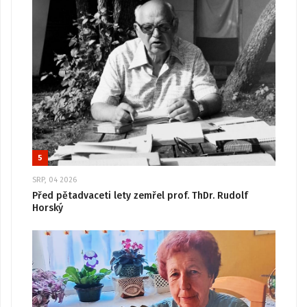
5
SRP, 04 2026
Před pětadvaceti lety zemřel prof. ThDr. Rudolf
Horský