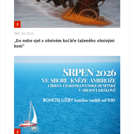
2
SRP, 06 2026
„Do nebe vjel v ohnivém kočáře taženého ohnivými
koni“
3