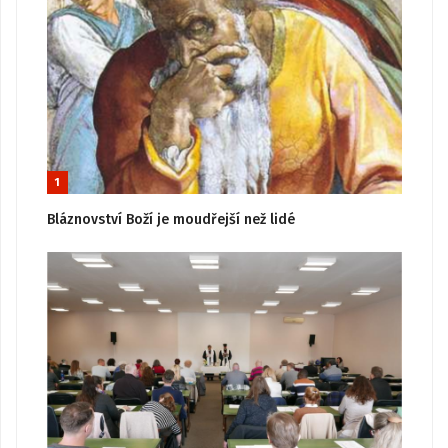
1
Bláznovství Boží je moudřejší než lidé