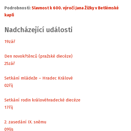
Podrobnosti:
Slavnost k 600. výročí Jana Žižky v Betlémské
kapli
Nadcházející události
19
zář
Den novokřtěnců (pražské diecéze)
25
zář
Setkání mládeže – Hradec Králové
02
říj
Setkání rodin královéhradecké diecéze
17
říj
2. zasedání IX. sněmu
09
lis