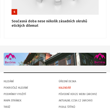
6
Současná doba nese několik zásadních okruhů
etických dilemat
HLEDÁNÍ
ÚŘEDNÍ DESKA
POKROČILÉ HLEDÁNÍ
KALENDÁŘ
PODMÍNKY VYUŽITÍ
PŮVODNÍ VERZE WEBU (ARCHIV)
MAPA STRÁNEK
AKTUALNE.CCSH.CZ (ARCHIV)
TIRÁŽ
PODLE ŠTÍTKŮ