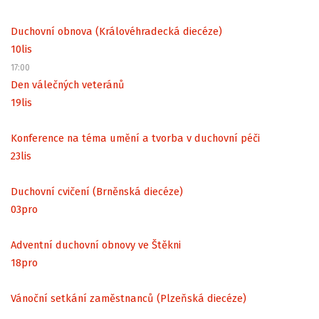
Duchovní obnova (Královéhradecká diecéze)
10
lis
17:00
Den válečných veteránů
19
lis
Konference na téma umění a tvorba v duchovní péči
23
lis
Duchovní cvičení (Brněnská diecéze)
03
pro
Adventní duchovní obnovy ve Štěkni
18
pro
Vánoční setkání zaměstnanců (Plzeňská diecéze)