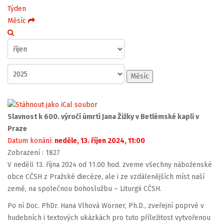
Týden
Měsíc
Měsíc
Slavnost k 600. výročí úmrtí Jana Žižky v Betlémské kapli v
Praze
Datum konání:
neděle, 13. říjen 2024, 11:00
Zobrazení
: 1827
V neděli 13. října 2024 od 11.00 hod. zveme všechny náboženské
obce CČSH z Pražské diecéze, ale i ze vzdálenějších míst naší
země, na společnou bohoslužbu – Liturgii CČSH.
Po ní Doc. PhDr. Hana Vlhová Wörner, Ph.D., zveřejní poprvé v
hudebních i textových ukázkách pro tuto příležitost vytvořenou