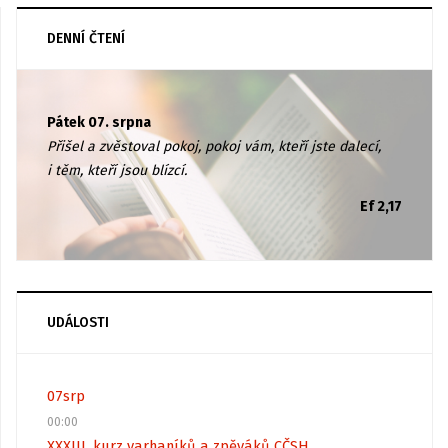
DENNÍ ČTENÍ
Pátek 07. srpna
Přišel a zvěstoval pokoj, pokoj vám, kteří jste dalecí,
i těm, kteří jsou blízcí.
Ef 2,17
UDÁLOSTI
07
srp
00:00
XXXIII. kurz varhaníků a zpěváků CČSH