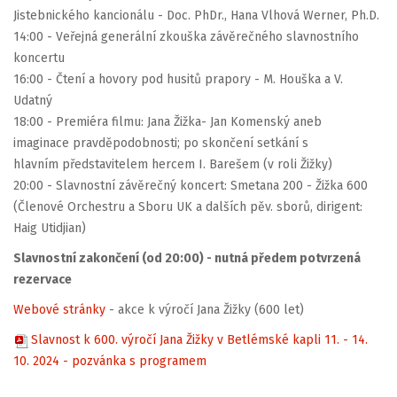
Jistebnického kancionálu - Doc. PhDr., Hana Vlhová Werner, Ph.D.
14:00 - Veřejná generální zkouška závěrečného slavnostního
koncertu
16:00 - Čtení a hovory pod husitů prapory - M. Houška a V.
Udatný
18:00 - Premiéra filmu: Jana Žižka- Jan Komenský aneb
imaginace pravděpodobnosti; po skončení setkání s
hlavním představitelem hercem I. Barešem (v roli Žižky)
20:00 - Slavnostní závěrečný koncert: Smetana 200 - Žižka 600
(Členové Orchestru a Sboru UK a dalších pěv. sborů, dirigent:
Haig Utidjian)
Slavnostní zakončení (od 20:00) - nutná předem potvrzená
rezervace
Webové stránky
- akce k výročí Jana Žižky (600 let)
Slavnost k 600. výročí Jana Žižky v Betlémské kapli 11. - 14.
10. 2024 - pozvánka s programem