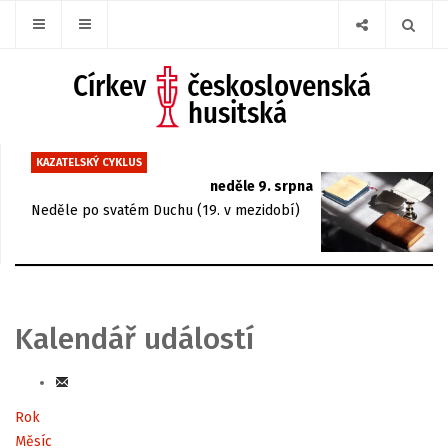
KAZATELSKÝ CYKLUS
neděle 9. srpna
Neděle po svatém Duchu (19. v mezidobí)
Kalendář událostí
Rok
Měsíc