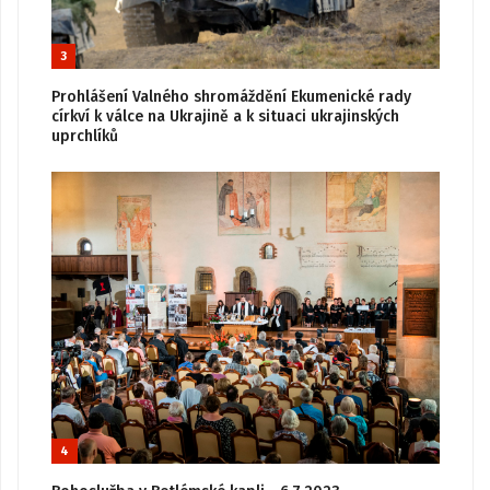
3
Prohlášení Valného shromáždění Ekumenické rady
církví k válce na Ukrajině a k situaci ukrajinských
uprchlíků
4