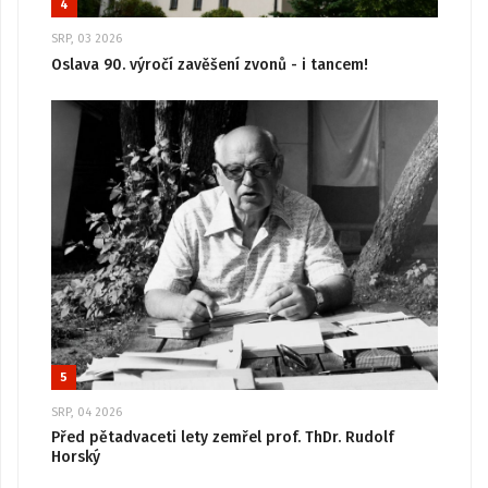
4
SRP, 03 2026
Oslava 90. výročí zavěšení zvonů - i tancem!
5
SRP, 04 2026
Před pětadvaceti lety zemřel prof. ThDr. Rudolf
Horský