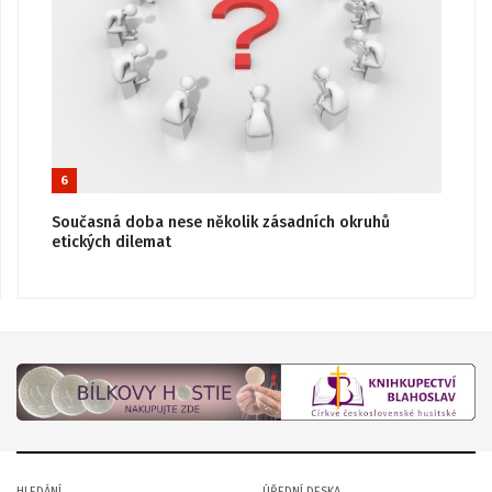
6
Současná doba nese několik zásadních okruhů
etických dilemat
HLEDÁNÍ
ÚŘEDNÍ DESKA