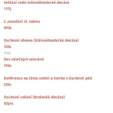
Setkání rodin královéhradecké diecéze
17
říj
2. zasedání IX. sněmu
09
lis
Duchovní obnova (Královéhradecká diecéze)
10
lis
17:00
Den válečných veteránů
19
lis
Konference na téma umění a tvorba v duchovní péči
23
lis
Duchovní cvičení (Brněnská diecéze)
03
pro