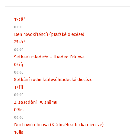
19
zář
00:00
Den novokřtěnců (pražské diecéze)
25
zář
00:00
Setkání mládeže – Hradec Králové
02
říj
00:00
Setkání rodin královéhradecké diecéze
17
říj
00:00
2. zasedání IX. sněmu
09
lis
00:00
Duchovní obnova (Královéhradecká diecéze)
10
lis