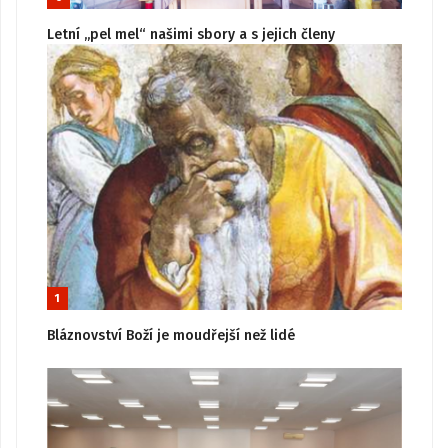
Letní „pel mel“ našimi sbory a s jejich členy
1
Bláznovství Boží je moudřejší než lidé