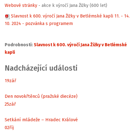
Webové stránky
- akce k výročí Jana Žižky (600 let)
Slavnost k 600. výročí Jana Žižky v Betlémské kapli 11. - 14.
10. 2024 - pozvánka s programem
Podrobnosti:
Slavnost k 600. výročí Jana Žižky v Betlémské
kapli
Nadcházející události
19
zář
Den novokřtěnců (pražské diecéze)
25
zář
Setkání mládeže – Hradec Králové
02
říj