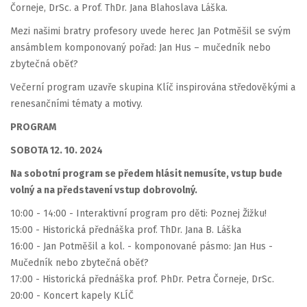
Čorneje, DrSc. a Prof. ThDr. Jana Blahoslava Láška.
Mezi našimi bratry profesory uvede herec Jan Potměšil se svým
ansámblem komponovaný pořad: Jan Hus – mučedník nebo
zbytečná oběť?
Večerní program uzavře skupina Klíč inspirována středověkými a
renesančními tématy a motivy.
PROGRAM
SOBOTA 12. 10. 2024
Na sobotní program se předem hlásit nemusíte, vstup bude
volný a na představení vstup dobrovolný.
10:00 - 14:00 - Interaktivní program pro děti: Poznej Žižku!
15:00 - Historická přednáška prof. ThDr. Jana B. Láška
16:00 - Jan Potměšil a kol. - komponované pásmo: Jan Hus -
Mučedník nebo zbytečná oběť?
17:00 - Historická přednáška prof. PhDr. Petra Čorneje, DrSc.
20:00 - Koncert kapely KLÍČ