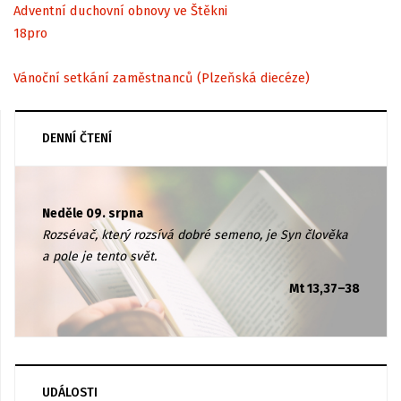
Adventní duchovní obnovy ve Štěkni
18
pro
Vánoční setkání zaměstnanců (Plzeňská diecéze)
DENNÍ ČTENÍ
Neděle 09. srpna
Rozsévač, který rozsívá dobré semeno, je Syn člověka
a pole je tento svět.
Mt 13,37–38
UDÁLOSTI