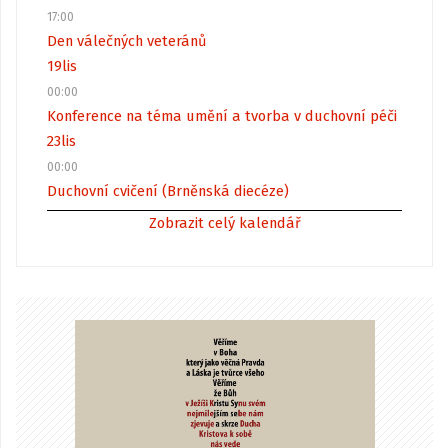
17:00
Den válečných veteránů
19
lis
00:00
Konference na téma umění a tvorba v duchovní péči
23
lis
00:00
Duchovní cvičení (Brněnská diecéze)
Zobrazit celý kalendář