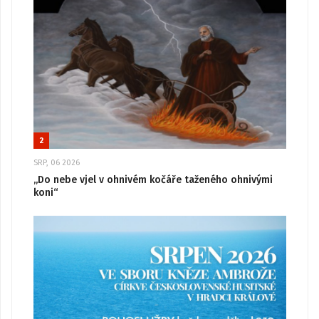
2
SRP, 06 2026
„Do nebe vjel v ohnivém kočáře taženého ohnivými
koni“