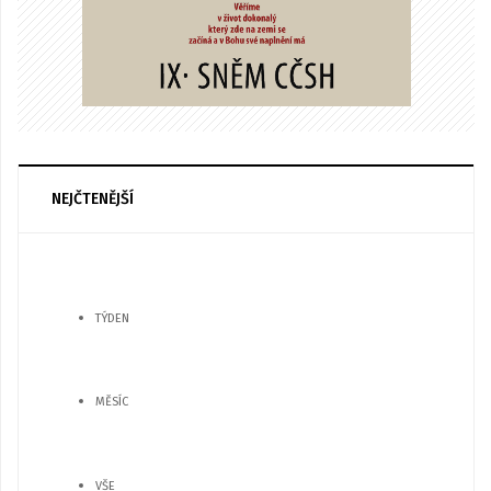
NEJČTENĚJŠÍ
TÝDEN
MĚSÍC
VŠE