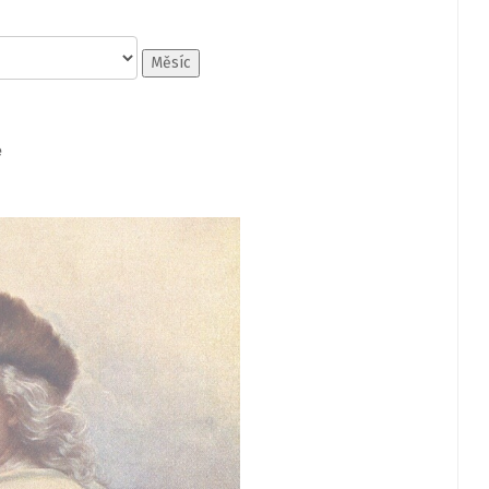
Měsíc
e