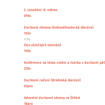
2. zasedání IX. sněmu
09
lis
Duchovní obnova (Královéhradecká diecéze)
10
lis
17:00
Den válečných veteránů
19
lis
Konference na téma umění a tvorba v duchovní péč
23
lis
Duchovní cvičení (Brněnská diecéze)
03
pro
Adventní duchovní obnovy ve Štěkni
18
pro