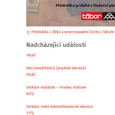
Přednáška J. Žižka a severozápadní Čechy v Táboře 
Nadcházející události
19
zář
Den novokřtěnců (pražské diecéze)
25
zář
Setkání mládeže – Hradec Králové
02
říj
Setkání rodin královéhradecké diecéze
17
říj