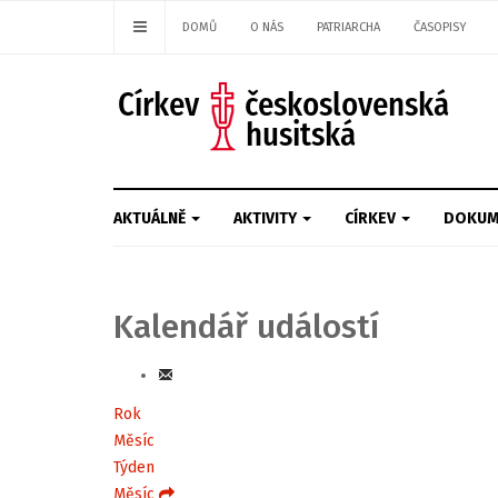
DOMŮ
O NÁS
PATRIARCHA
ČASOPISY
AKTUÁLNĚ
AKTIVITY
CÍRKEV
DOKUM
Kalendář událostí
Rok
Měsíc
Týden
Měsíc