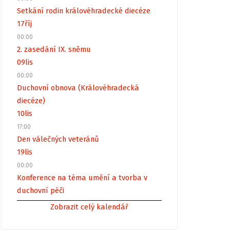
Setkání rodin královéhradecké diecéze
17
říj
00:00
2. zasedání IX. sněmu
09
lis
00:00
Duchovní obnova (Královéhradecká
diecéze)
10
lis
17:00
Den válečných veteránů
19
lis
00:00
Konference na téma umění a tvorba v
duchovní péči
Zobrazit celý kalendář