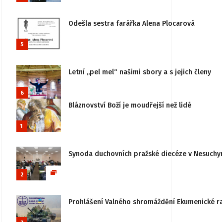
Odešla sestra farářka Alena Plocarová
5
Letní „pel mel“ našimi sbory a s jejich členy
6
Bláznovství Boží je moudřejší než lidé
1
Synoda duchovních pražské diecéze v Nesuchy
2
Prohlášení Valného shromáždění Ekumenické rady