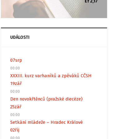
Ef 2,17
UDÁLOSTI
07
srp
00:00
XXXIII. kurz varhaníků a zpěváků CČSH
19
zář
00:00
Den novokřtěnců (pražské diecéze)
25
zář
00:00
Setkání mládeže – Hradec Králové
02
říj
00:00