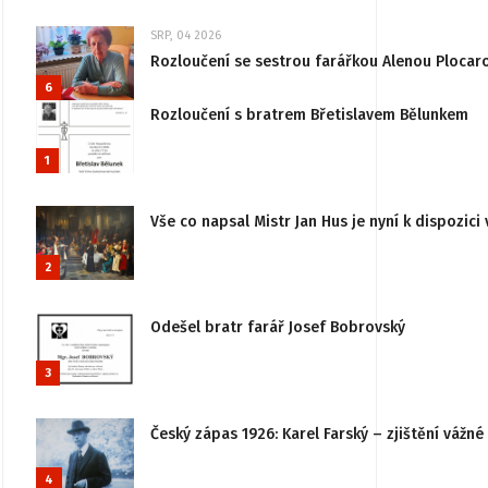
SRP, 04 2026
Rozloučení se sestrou farářkou Alenou Plocar
6
Rozloučení s bratrem Břetislavem Bělunkem
1
Vše co napsal Mistr Jan Hus je nyní k dispozici 
2
Odešel bratr farář Josef Bobrovský
3
Český zápas 1926: Karel Farský – zjištění vážn
4