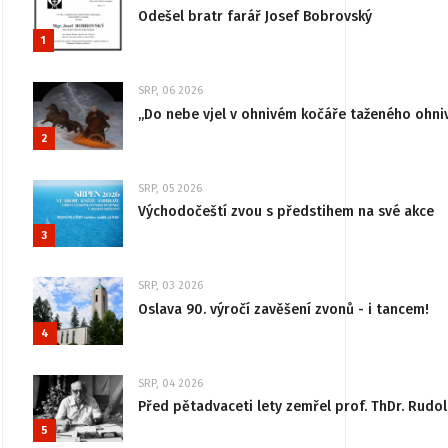
Odešel bratr farář Josef Bobrovský
1
SRP, 06 2026
„Do nebe vjel v ohnivém kočáře taženého ohni
2
SRP, 05 2026
Východočeští zvou s předstihem na své akce
3
SRP, 03 2026
Oslava 90. výročí zavěšení zvonů - i tancem!
4
SRP, 04 2026
Před pětadvaceti lety zemřel prof. ThDr. Rudo
5