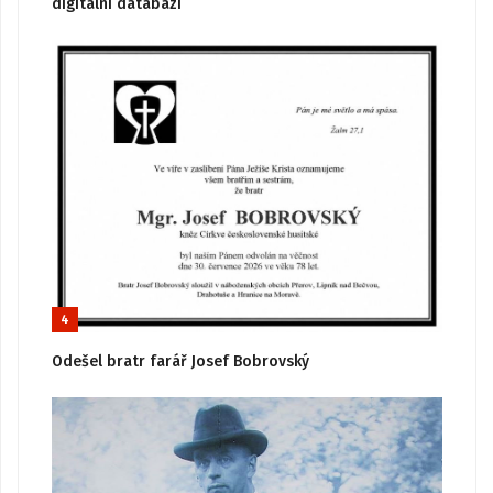
digitální databázi
4
Odešel bratr farář Josef Bobrovský