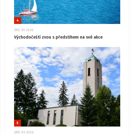
4
SRP, 05 2026
Východočeští zvou s předstihem na své akce
5
SRP, 03 2026