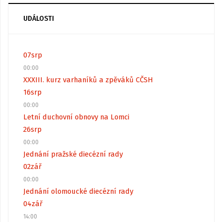
UDÁLOSTI
07
srp
00:00
XXXIII. kurz varhaníků a zpěváků CČSH
16
srp
00:00
Letní duchovní obnovy na Lomci
26
srp
00:00
Jednání pražské diecézní rady
02
zář
00:00
Jednání olomoucké diecézní rady
04
zář
14:00