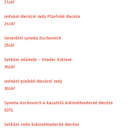
21
zář
Jednání diecézní rady Plzeňské diecéze
24
zář
Generální synoda duchovních
25
zář
Setkání mládeže – Hradec Králové
30
zář
Jednání pražské diecézní rady
30
zář
Synoda duchovních a kazatelů královéhradecké diecéze
02
říj
Setkání rodin královéhradecké diecéze