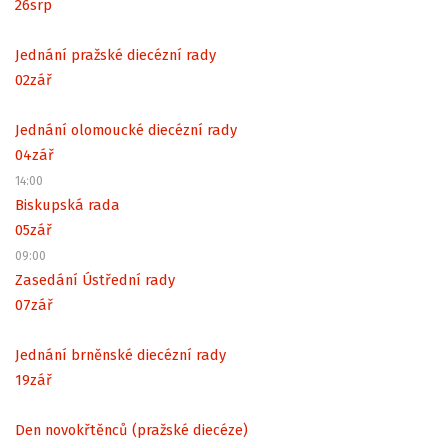
26
srp
Jednání pražské diecézní rady
02
zář
Jednání olomoucké diecézní rady
04
zář
14:00
Biskupská rada
05
zář
09:00
Zasedání Ústřední rady
07
zář
Jednání brněnské diecézní rady
19
zář
Den novokřtěnců (pražské diecéze)