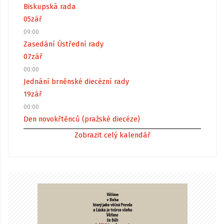
Biskupská rada
05
zář
09:00
Zasedání Ústřední rady
07
zář
00:00
Jednání brněnské diecézní rady
19
zář
00:00
Den novokřtěnců (pražské diecéze)
Zobrazit celý kalendář