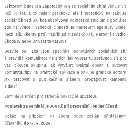
Lektorem bude Jen Zápotocký. Jen se sociálním sítím věnuje víc
než 15 let, a to nejen prakticky, ale i teoreticky na Fakultě
sociálních věd UK, kde absolvoval doktorské studium a podílí se
zde na výuce i vědecké činnosti. Je majitelem agentury Scale,
mezi jejíž klienty patří například Plzeňský kraj, Národní divadlo,
Škoda JS nebo Univerzita Karlova.
Dozvíte se: Jaká jsou specifika jednotlivých sociálních sítí
a pravidla komunikace na sítích, jak vybrat tu správnou síť pro
vaši cílovou skupinu, jak vytvářet kvalitní obsah a budovat
komunitu, tipy na praktické aplikace a on-line grafické editory,
jak pracovat s publikačním plánem, propagovat kampaně
a další.
Seminář je určen pro středně pokročilé uživatele.
Poplatek za seminář je 300 Kč při prezenční i online účasti.
Odkaz na připojení na Zoom bude zaslán přihlášeným
účastníků
do 17. 4. 2024.