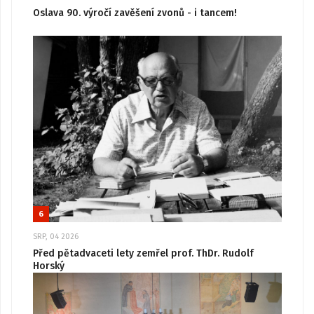
Oslava 90. výročí zavěšení zvonů - i tancem!
6
SRP, 04 2026
Před pětadvaceti lety zemřel prof. ThDr. Rudolf
Horský