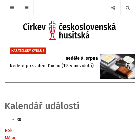
KAZATELSKÝ CYKLUS
neděle 9. srpna
Neděle po svatém Duchu (19. v mezidobí)
Kalendář událostí
Rok
Měsíc