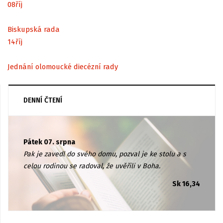
08
říj
Biskupská rada
14
říj
Jednání olomoucké diecézní rady
DENNÍ ČTENÍ
Pátek 07. srpna
Pak je zavedl do svého domu, pozval je ke stolu a s
celou rodinou se radoval, že uvěřili v Boha.
Sk 16,34