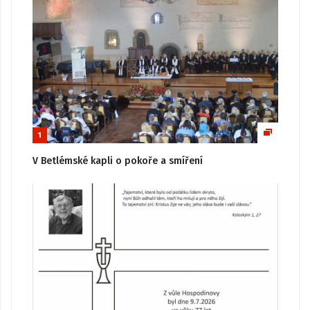
1
V Betlémské kapli o pokoře a smíření