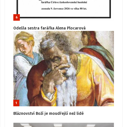
6
Odešla sestra farářka Alena Plocarová
1
Bláznovství Boží je moudřejší než lidé