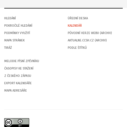
HLEDÁNÍ
ÚŘEDNÍ DESKA
POKROČILÉ HLEDÁNÍ
KALENDÁŘ
PODMÍNKY VYUŽITÍ
PŮVODNÍ VERZE WEBU (ARCHIV)
MAPA STRÁNEK
AKTUALNE.CCSH.CZ (ARCHIV)
TIRÁŽ
PODLE ŠTÍTKŮ
MELODIE PÍSNÍ ZPĚVNÍKU
ČASOPISY KE STAŽENÍ
Z ČESKÉHO ZÁPASU
EXPORT KALENDÁŘE
MAPA ADRESÁŘE