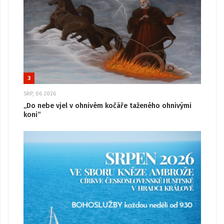
3
SRP, 06 2026
„Do nebe vjel v ohnivém kočáře taženého ohnivými
koni“