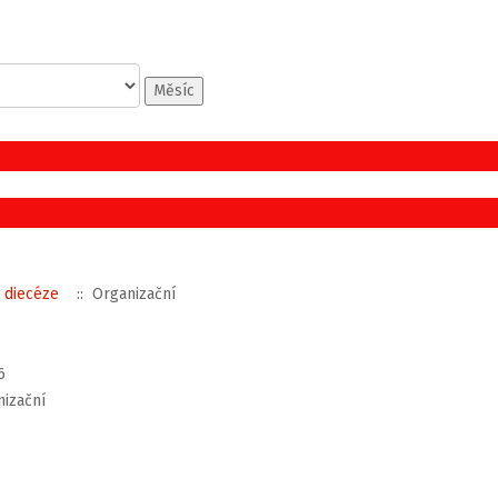
Měsíc
 diecéze
:: Organizační
6
izační