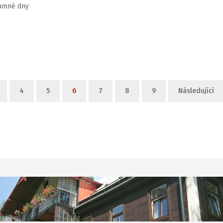
amné dny
4
5
6
7
8
9
Následující