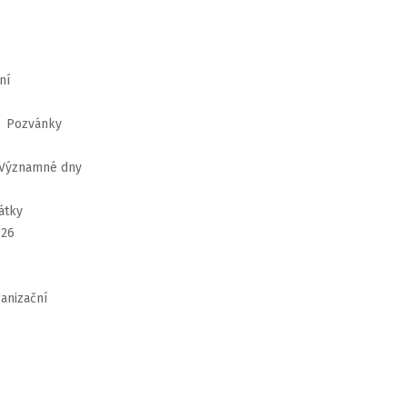
ní
: Pozvánky
Významné dny
átky
026
anizační