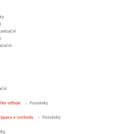
ky
6
anizační
6
izační
ační
kého odboje
:: Pozvánky
 zápasu o svobodu
:: Pozvánky
tky