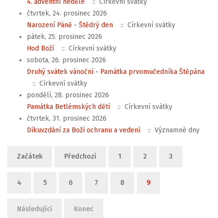
4. adventní neděle
:: Církevní svátky
čtvrtek, 24. prosinec 2026
Narození Páně - Štědrý den
:: Církevní svátky
pátek, 25. prosinec 2026
Hod Boží
:: Církevní svátky
sobota, 26. prosinec 2026
Druhý svátek vánoční - Památka prvomučedníka Štěpána
:: Církevní svátky
pondělí, 28. prosinec 2026
Památka Betlémských dětí
:: Církevní svátky
čtvrtek, 31. prosinec 2026
Díkuvzdání za Boží ochranu a vedení
:: Významné dny
Limit stránkování seznamu
Začátek
Předchozí
1
2
3
4
5
6
7
8
9
Následující
Konec