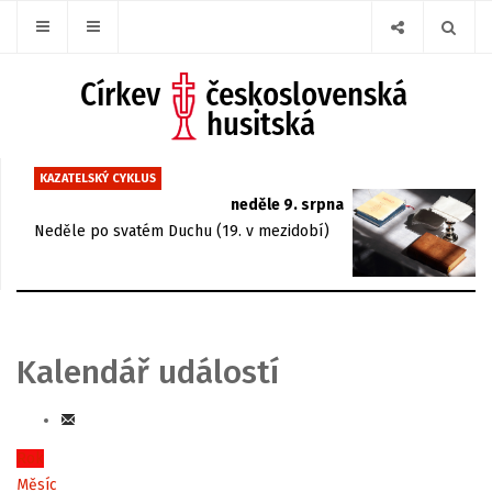
KAZATELSKÝ CYKLUS
neděle 9. srpna
Neděle po svatém Duchu (19. v mezidobí)
Kalendář událostí
Rok
Měsíc