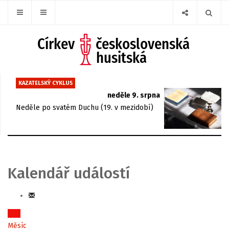
KAZATELSKÝ CYKLUS
neděle 9. srpna
Neděle po svatém Duchu (19. v mezidobí)
Kalendář událostí
Rok
Měsíc