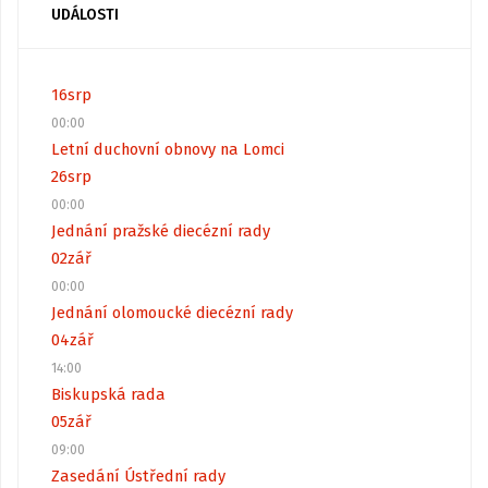
UDÁLOSTI
16
srp
00:00
Letní duchovní obnovy na Lomci
26
srp
00:00
Jednání pražské diecézní rady
02
zář
00:00
Jednání olomoucké diecézní rady
04
zář
14:00
Biskupská rada
05
zář
09:00
Zasedání Ústřední rady