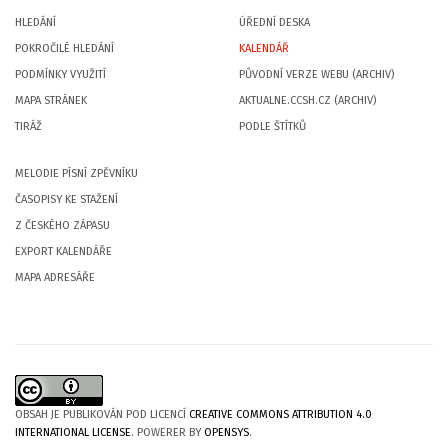
HLEDÁNÍ
ÚŘEDNÍ DESKA
POKROČILÉ HLEDÁNÍ
KALENDÁŘ
PODMÍNKY VYUŽITÍ
PŮVODNÍ VERZE WEBU (ARCHIV)
MAPA STRÁNEK
AKTUALNE.CCSH.CZ (ARCHIV)
TIRÁŽ
PODLE ŠTÍTKŮ
MELODIE PÍSNÍ ZPĚVNÍKU
ČASOPISY KE STAŽENÍ
Z ČESKÉHO ZÁPASU
EXPORT KALENDÁŘE
MAPA ADRESÁŘE
OBSAH JE PUBLIKOVÁN POD LICENCÍ
CREATIVE COMMONS ATTRIBUTION 4.0
INTERNATIONAL LICENSE
. POWERER BY
OPENSYS
.