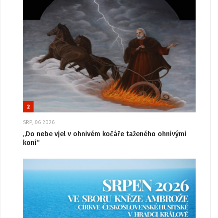
2
SRP, 06 2026
„Do nebe vjel v ohnivém kočáře taženého ohnivými
koni“