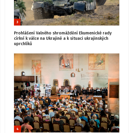
3
Prohlášení Valného shromáždění Ekumenické rady
církví k válce na Ukrajině a k situaci ukrajinských
uprchlíků
4