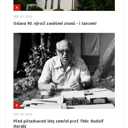
4
SRP, 03 2026
Oslava 90. výročí zavěšení zvonů - i tancem!
5
SRP, 04 2026
Před pětadvaceti lety zemřel prof. ThDr. Rudolf
Horský