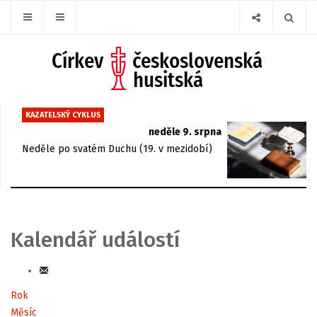
KAZATELSKÝ CYKLUS
neděle 9. srpna
Neděle po svatém Duchu (19. v mezidobí)
Kalendář událostí
Rok
Měsíc