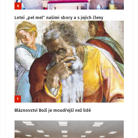
6
Letní „pel mel“ našimi sbory a s jejich členy
1
Bláznovství Boží je moudřejší než lidé