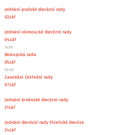
Jednání pražské diecézní rady
02
zář
Jednání olomoucké diecézní rady
04
zář
14:00
Biskupská rada
05
zář
09:00
Zasedání Ústřední rady
07
zář
Jednání brněnské diecézní rady
21
zář
Jednání diecézní rady Plzeňské diecéze
24
zář