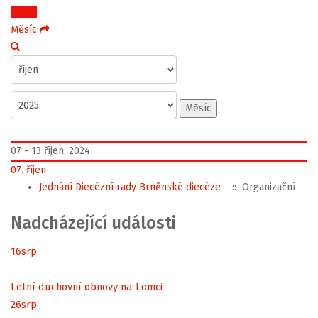
Týden
Měsíc
Měsíc
07 - 13 říjen, 2024
07. říjen
Jednání Diecézní rady Brněnské diecéze
:: Organizační
Nadcházející události
16
srp
Letní duchovní obnovy na Lomci
26
srp