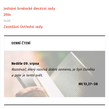
Jednání brněnské diecézní rady
20
lis
14:00
Zasedání Ústřední rady
DENNÍ ČTENÍ
Neděle 09. srpna
Rozsévač, který rozsívá dobré semeno, je Syn člověka
a pole je tento svět.
Mt 13,37–38