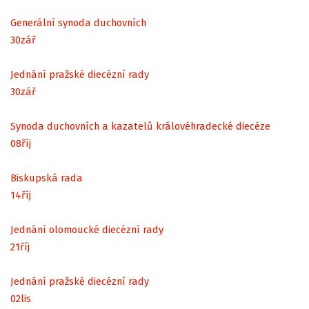
Generální synoda duchovních
30
zář
Jednání pražské diecézní rady
30
zář
Synoda duchovních a kazatelů královéhradecké diecéze
08
říj
Biskupská rada
14
říj
Jednání olomoucké diecézní rady
21
říj
Jednání pražské diecézní rady
02
lis