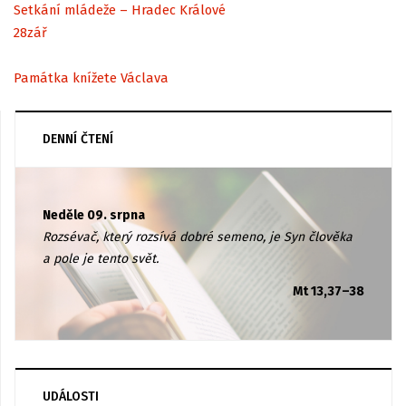
Setkání mládeže – Hradec Králové
28
zář
Památka knížete Václava
DENNÍ ČTENÍ
Neděle 09. srpna
Rozsévač, který rozsívá dobré semeno, je Syn člověka
a pole je tento svět.
Mt 13,37–38
UDÁLOSTI