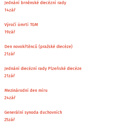
Jednání brněnské diecézní rady
14
zář
Výročí úmrtí TGM
19
zář
Den novokřtěnců (pražské diecéze)
21
zář
Jednání diecézní rady Plzeňské diecéze
21
zář
Mezinárodní den míru
24
zář
Generální synoda duchovních
25
zář