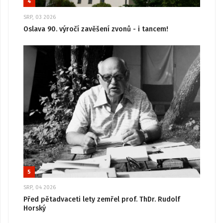
4
SRP, 03 2026
Oslava 90. výročí zavěšení zvonů - i tancem!
5
SRP, 04 2026
Před pětadvaceti lety zemřel prof. ThDr. Rudolf
Horský