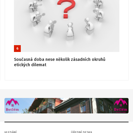
6
Současná doba nese několik zásadních okruhů
etických dilemat
HLEDÁNÍ
ÚŘEDNÍ DESKA