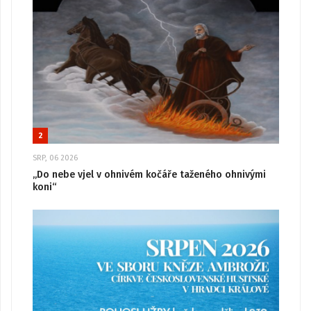
2
SRP, 06 2026
„Do nebe vjel v ohnivém kočáře taženého ohnivými
koni“