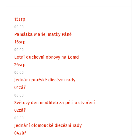
15
srp
00:00
Památka Marie, matky Páně
16
srp
00:00
Letní duchovní obnovy na Lomci
26
srp
00:00
Jednání pražské diecézní rady
01
zář
00:00
Světový den modliteb za péči o stvoření
02
zář
00:00
Jednání olomoucké diecézní rady
04
zář