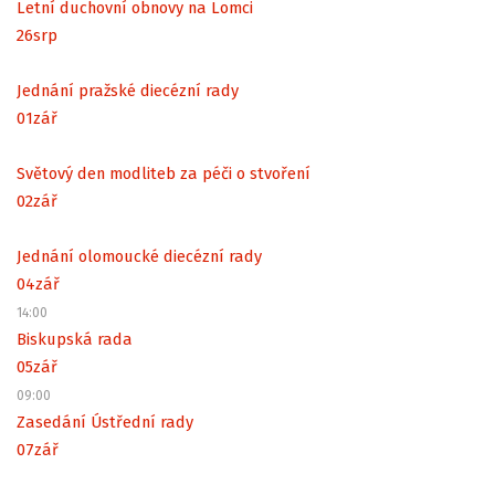
Letní duchovní obnovy na Lomci
26
srp
Jednání pražské diecézní rady
01
zář
Světový den modliteb za péči o stvoření
02
zář
Jednání olomoucké diecézní rady
04
zář
14:00
Biskupská rada
05
zář
09:00
Zasedání Ústřední rady
07
zář