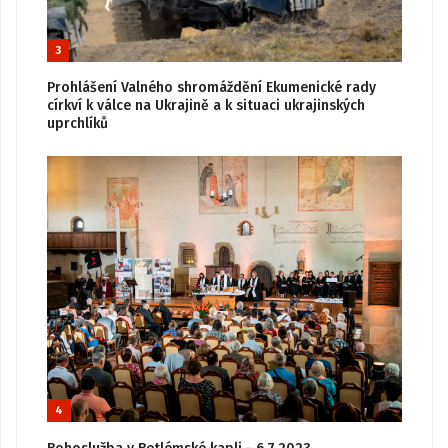
3
Prohlášení Valného shromáždění Ekumenické rady
církví k válce na Ukrajině a k situaci ukrajinských
uprchlíků
4