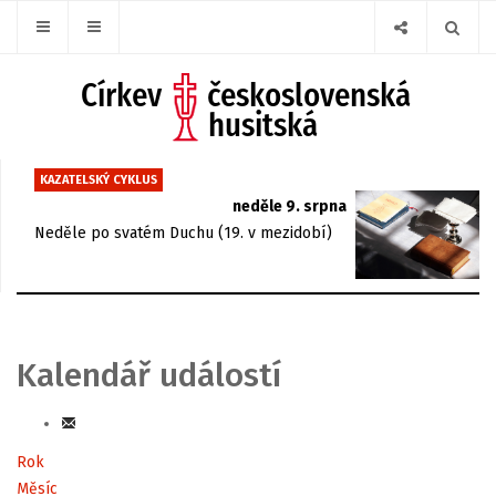
KAZATELSKÝ CYKLUS
neděle 9. srpna
Neděle po svatém Duchu (19. v mezidobí)
Kalendář událostí
Rok
Měsíc