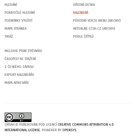
HLEDÁNÍ
ÚŘEDNÍ DESKA
POKROČILÉ HLEDÁNÍ
KALENDÁŘ
PODMÍNKY VYUŽITÍ
PŮVODNÍ VERZE WEBU (ARCHIV)
MAPA STRÁNEK
AKTUALNE.CCSH.CZ (ARCHIV)
TIRÁŽ
PODLE ŠTÍTKŮ
MELODIE PÍSNÍ ZPĚVNÍKU
ČASOPISY KE STAŽENÍ
Z ČESKÉHO ZÁPASU
EXPORT KALENDÁŘE
MAPA ADRESÁŘE
OBSAH JE PUBLIKOVÁN POD LICENCÍ
CREATIVE COMMONS ATTRIBUTION 4.0
INTERNATIONAL LICENSE
. POWERER BY
OPENSYS
.