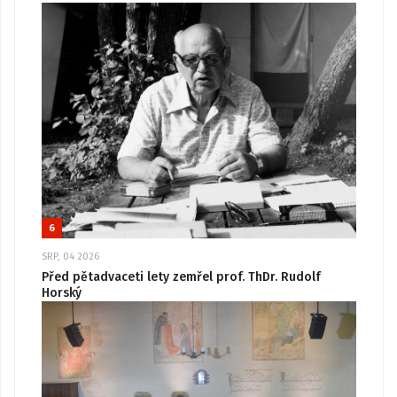
6
SRP, 04 2026
Před pětadvaceti lety zemřel prof. ThDr. Rudolf
Horský