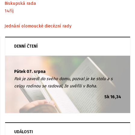
Biskupská rada
14
říj
Jednání olomoucké diecézní rady
DENNÍ ČTENÍ
Pátek 07. srpna
Pak je zavedl do svého domu, pozval je ke stolu a s
celou rodinou se radoval, že uvěřili v Boha.
Sk 16,34
UDÁLOSTI