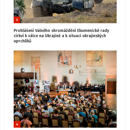
3
Prohlášení Valného shromáždění Ekumenické rady
církví k válce na Ukrajině a k situaci ukrajinských
uprchlíků
4