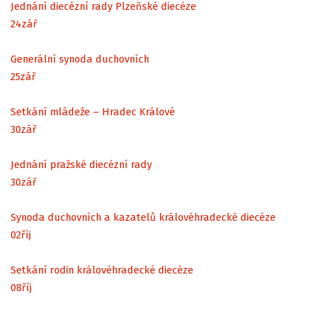
Jednání diecézní rady Plzeňské diecéze
24
zář
Generální synoda duchovních
25
zář
Setkání mládeže – Hradec Králové
30
zář
Jednání pražské diecézní rady
30
zář
Synoda duchovních a kazatelů královéhradecké diecéze
02
říj
Setkání rodin královéhradecké diecéze
08
říj