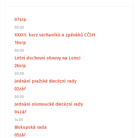
07
srp
00:00
XXXIII. kurz varhaníků a zpěváků CČSH
16
srp
00:00
Letní duchovní obnovy na Lomci
26
srp
00:00
Jednání pražské diecézní rady
02
zář
00:00
Jednání olomoucké diecézní rady
04
zář
14:00
Biskupská rada
05
zář