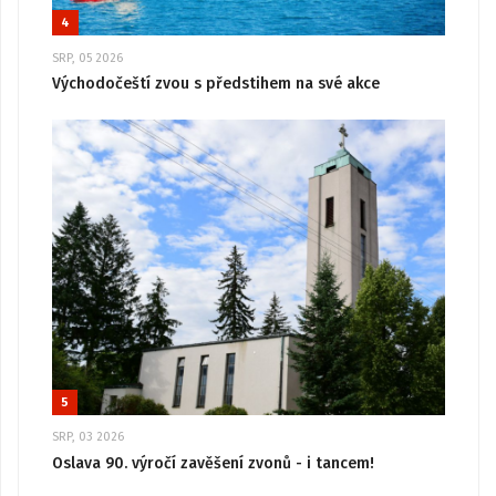
4
SRP, 05 2026
Východočeští zvou s předstihem na své akce
5
SRP, 03 2026
Oslava 90. výročí zavěšení zvonů - i tancem!