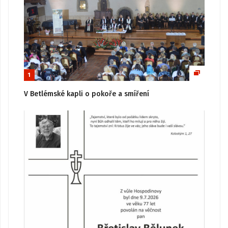
1
V Betlémské kapli o pokoře a smíření