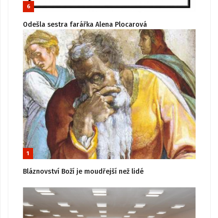
6
Odešla sestra farářka Alena Plocarová
1
Bláznovství Boží je moudřejší než lidé