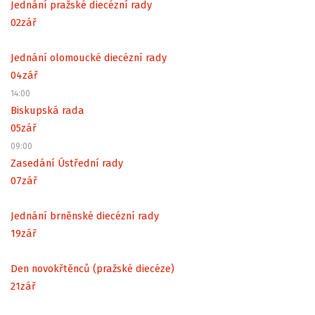
Jednání pražské diecézní rady
02
zář
Jednání olomoucké diecézní rady
04
zář
14:00
Biskupská rada
05
zář
09:00
Zasedání Ústřední rady
07
zář
Jednání brněnské diecézní rady
19
zář
Den novokřtěnců (pražské diecéze)
21
zář