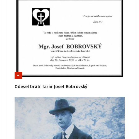
4
Odešel bratr farář Josef Bobrovský