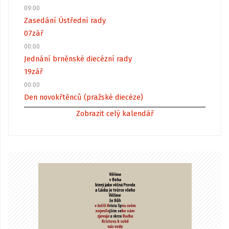
09:00
Zasedání Ústřední rady
07
zář
00:00
Jednání brněnské diecézní rady
19
zář
00:00
Den novokřtěnců (pražské diecéze)
Zobrazit celý kalendář