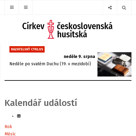
KAZATELSKÝ CYKLUS
neděle 9. srpna
Neděle po svatém Duchu (19. v mezidobí)
Kalendář událostí
Rok
Měsíc