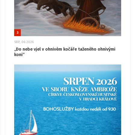
3
SRP, 06 2026
„Do nebe vjel v ohnivém kočáře taženého ohnivými
koni“