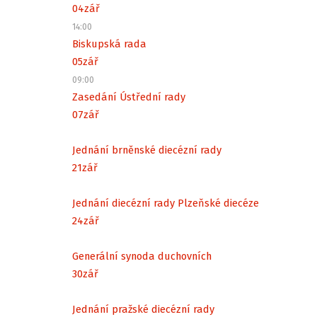
04
zář
14:00
Biskupská rada
05
zář
09:00
Zasedání Ústřední rady
07
zář
Jednání brněnské diecézní rady
21
zář
Jednání diecézní rady Plzeňské diecéze
24
zář
Generální synoda duchovních
30
zář
Jednání pražské diecézní rady