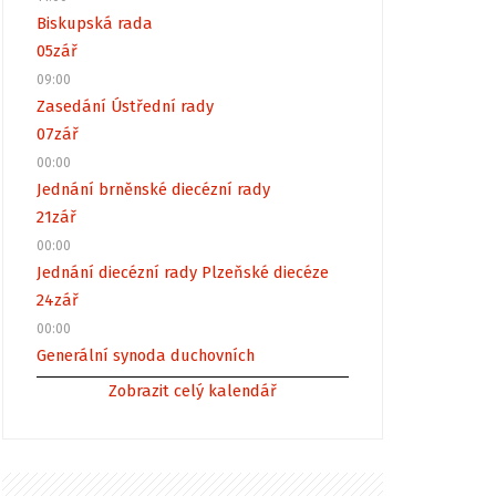
Biskupská rada
05
zář
09:00
Zasedání Ústřední rady
07
zář
00:00
Jednání brněnské diecézní rady
21
zář
00:00
Jednání diecézní rady Plzeňské diecéze
24
zář
00:00
Generální synoda duchovních
Zobrazit celý kalendář