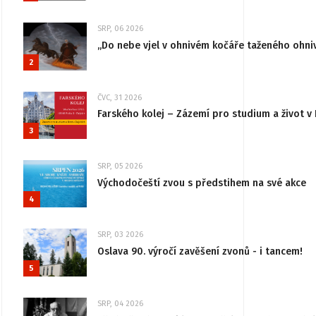
SRP, 06 2026
„Do nebe vjel v ohnivém kočáře taženého ohni
2
ČVC, 31 2026
Farského kolej – Zázemí pro studium a život v 
3
SRP, 05 2026
Východočeští zvou s předstihem na své akce
4
SRP, 03 2026
Oslava 90. výročí zavěšení zvonů - i tancem!
5
SRP, 04 2026