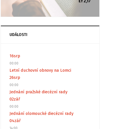
Ef 2,17
UDÁLOSTI
16
srp
00:00
Letní duchovní obnovy na Lomci
26
srp
00:00
Jednání pražské diecézní rady
02
zář
00:00
Jednání olomoucké diecézní rady
04
zář
14:00