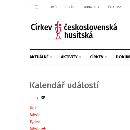
DOMŮ
O NÁS
PATRIARCHA
ČASOPISY
AKTUÁLNĚ
AKTIVITY
CÍRKEV
DOKUM
Kalendář událostí
Rok
Měsíc
Týden
Měsíc