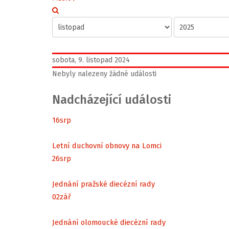
sobota, 9. listopad 2024
Nebyly nalezeny žádné události
Nadcházející události
16
srp
Letní duchovní obnovy na Lomci
26
srp
Jednání pražské diecézní rady
02
zář
Jednání olomoucké diecézní rady