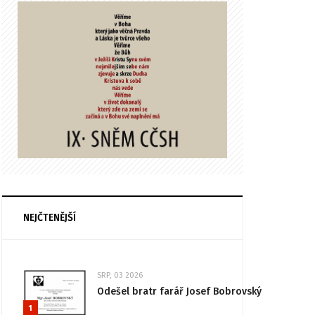
NEJČTENĚJŠÍ
SRP, 03 2026
Odešel bratr farář Josef Bobrovský
1