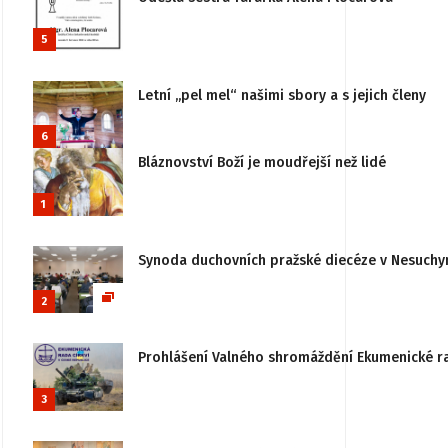
5
Letní „pel mel“ našimi sbory a s jejich členy
6
Bláznovství Boží je moudřejší než lidé
1
Synoda duchovních pražské diecéze v Nesuchy
2
Prohlášení Valného shromáždění Ekumenické rady
3