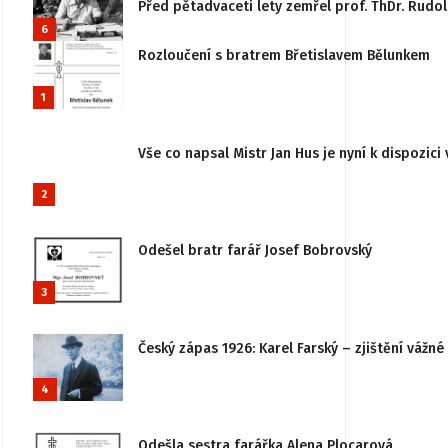
Před pětadvaceti lety zemřel prof. ThDr. Rudo
6
Rozloučení s bratrem Břetislavem Bělunkem
1
Vše co napsal Mistr Jan Hus je nyní k dispozici 
2
Odešel bratr farář Josef Bobrovský
3
Český zápas 1926: Karel Farský – zjištění vážn
4
Odešla sestra farářka Alena Plocarová