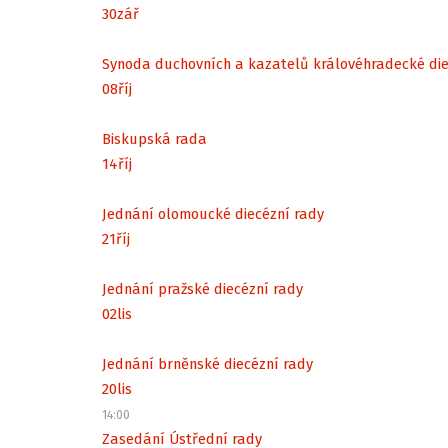
30
zář
Synoda duchovních a kazatelů královéhradecké di
08
říj
Biskupská rada
14
říj
Jednání olomoucké diecézní rady
21
říj
Jednání pražské diecézní rady
02
lis
Jednání brněnské diecézní rady
20
lis
14:00
Zasedání Ústřední rady