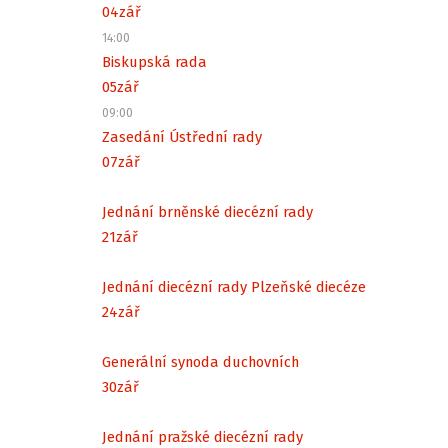
04
zář
14:00
Biskupská rada
05
zář
09:00
Zasedání Ústřední rady
07
zář
Jednání brněnské diecézní rady
21
zář
Jednání diecézní rady Plzeňské diecéze
24
zář
Generální synoda duchovních
30
zář
Jednání pražské diecézní rady