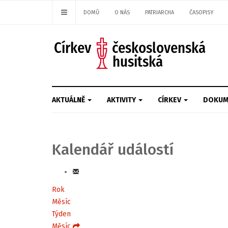
DOMŮ
O NÁS
PATRIARCHA
ČASOPISY
AKTUÁLNĚ
AKTIVITY
CÍRKEV
DOKUM
Kalendář událostí
Rok
Měsíc
Týden
Měsíc