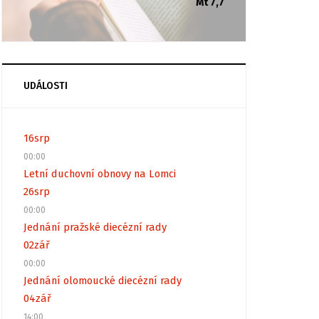
Mt 7,7
UDÁLOSTI
16
srp
00:00
Letní duchovní obnovy na Lomci
26
srp
00:00
Jednání pražské diecézní rady
02
zář
00:00
Jednání olomoucké diecézní rady
04
zář
14:00