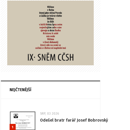
NEJČTENĚJŠÍ
SRP, 03 2026
Odešel bratr farář Josef Bobrovský
1