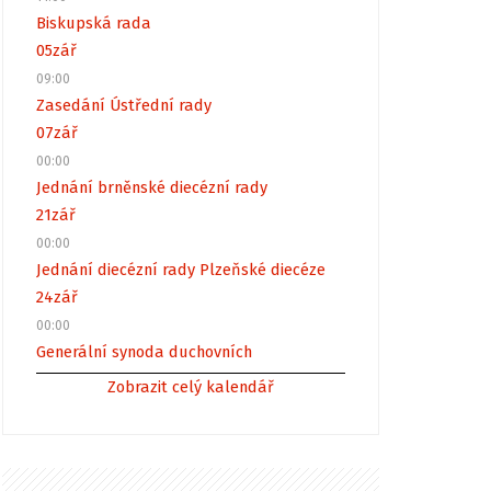
Biskupská rada
05
zář
09:00
Zasedání Ústřední rady
07
zář
00:00
Jednání brněnské diecézní rady
21
zář
00:00
Jednání diecézní rady Plzeňské diecéze
24
zář
00:00
Generální synoda duchovních
Zobrazit celý kalendář