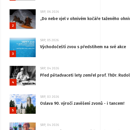
SRP, 06 2026
„Do nebe vjel v ohnivém kočáře taženého ohni
2
SRP, 05 2026
Východočeští zvou s předstihem na své akce
3
SRP, 04 2026
Před pětadvaceti lety zemřel prof. ThDr. Rudo
4
SRP, 03 2026
Oslava 90. výročí zavěšení zvonů - i tancem!
5
SRP, 04 2026