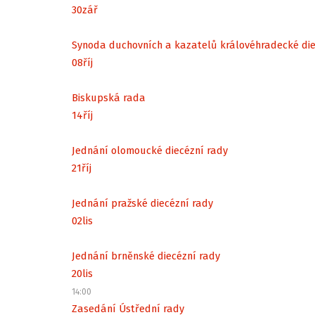
30
zář
Synoda duchovních a kazatelů královéhradecké di
08
říj
Biskupská rada
14
říj
Jednání olomoucké diecézní rady
21
říj
Jednání pražské diecézní rady
02
lis
Jednání brněnské diecézní rady
20
lis
14:00
Zasedání Ústřední rady