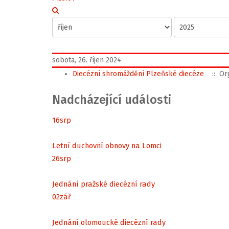
sobota, 26. říjen 2024
Diecézní shromáždění Plzeňské diecéze
:: Or
Nadcházející události
16
srp
Letní duchovní obnovy na Lomci
26
srp
Jednání pražské diecézní rady
02
zář
Jednání olomoucké diecézní rady