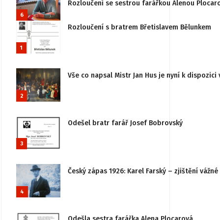
Rozloučení se sestrou farářkou Alenou Plocar
6
Rozloučení s bratrem Břetislavem Bělunkem
1
Vše co napsal Mistr Jan Hus je nyní k dispozici 
2
Odešel bratr farář Josef Bobrovský
3
Český zápas 1926: Karel Farský – zjištění vážn
4
Odešla sestra farářka Alena Plocarová