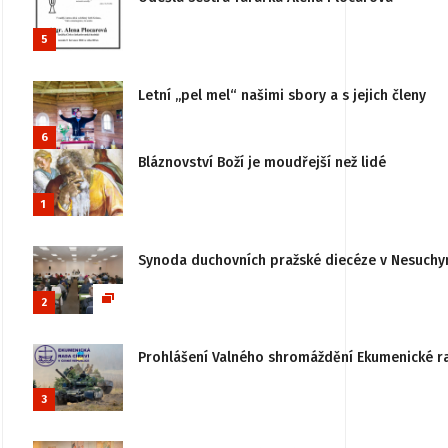
5
Letní „pel mel“ našimi sbory a s jejich členy
6
Bláznovství Boží je moudřejší než lidé
1
Synoda duchovních pražské diecéze v Nesuchy
2
Prohlášení Valného shromáždění Ekumenické rady
3