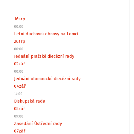
16
srp
00:00
Letní duchovní obnovy na Lomci
26
srp
00:00
Jednání pražské diecézní rady
02
zář
00:00
Jednání olomoucké diecézní rady
04
zář
14:00
Biskupská rada
05
zář
09:00
Zasedání Ústřední rady
07
zář