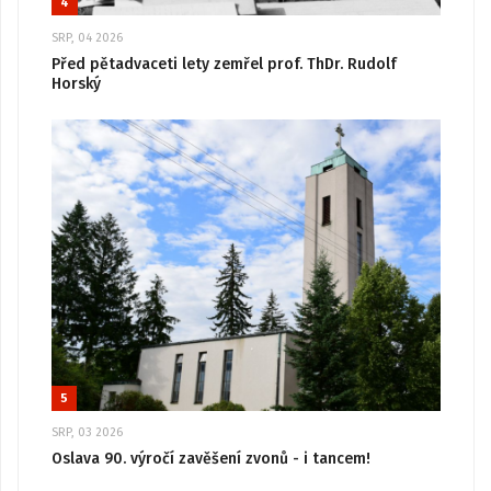
4
SRP, 04 2026
Před pětadvaceti lety zemřel prof. ThDr. Rudolf
Horský
5
SRP, 03 2026
Oslava 90. výročí zavěšení zvonů - i tancem!