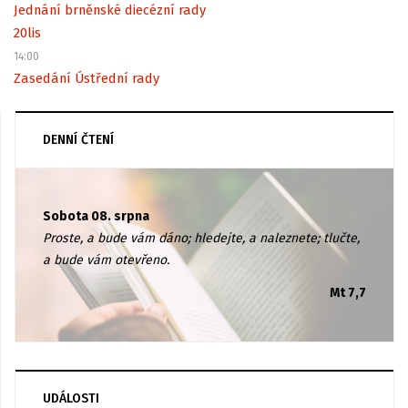
Jednání brněnské diecézní rady
20
lis
14:00
Zasedání Ústřední rady
DENNÍ ČTENÍ
Sobota 08. srpna
Proste, a bude vám dáno; hledejte, a naleznete; tlučte,
a bude vám otevřeno.
Mt 7,7
UDÁLOSTI