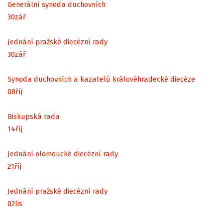
Generální synoda duchovních
30
zář
Jednání pražské diecézní rady
30
zář
Synoda duchovních a kazatelů královéhradecké diecéze
08
říj
Biskupská rada
14
říj
Jednání olomoucké diecézní rady
21
říj
Jednání pražské diecézní rady
02
lis