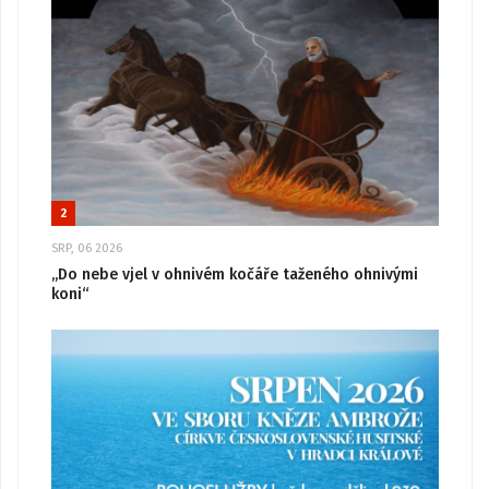
2
SRP, 06 2026
„Do nebe vjel v ohnivém kočáře taženého ohnivými
koni“