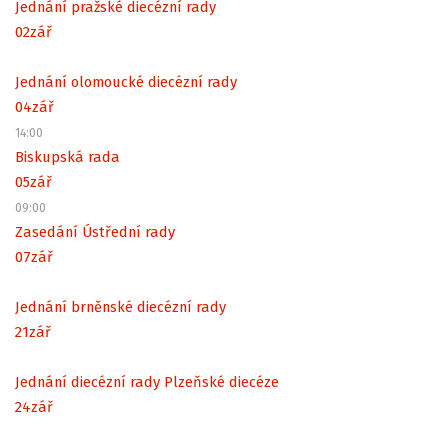
Jednání pražské diecézní rady
02
zář
Jednání olomoucké diecézní rady
04
zář
14:00
Biskupská rada
05
zář
09:00
Zasedání Ústřední rady
07
zář
Jednání brněnské diecézní rady
21
zář
Jednání diecézní rady Plzeňské diecéze
24
zář