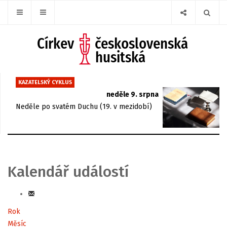
KAZATELSKÝ CYKLUS
neděle 9. srpna
Neděle po svatém Duchu (19. v mezidobí)
Kalendář událostí
Rok
Měsíc