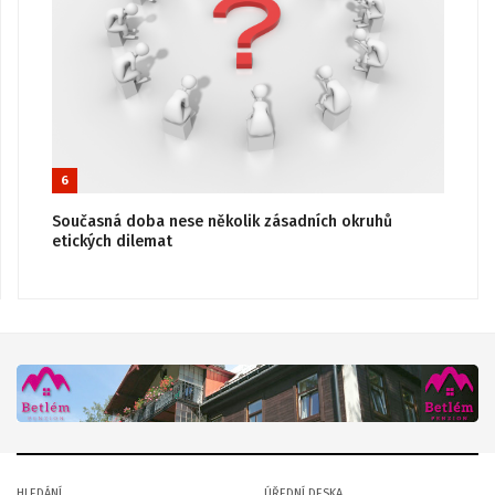
6
Současná doba nese několik zásadních okruhů
etických dilemat
HLEDÁNÍ
ÚŘEDNÍ DESKA