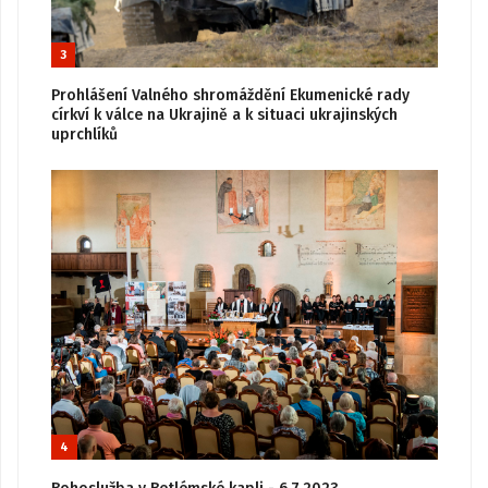
3
Prohlášení Valného shromáždění Ekumenické rady
církví k válce na Ukrajině a k situaci ukrajinských
uprchlíků
4