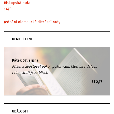
Biskupská rada
14
říj
Jednání olomoucké diecézní rady
DENNÍ ČTENÍ
Pátek 07. srpna
Přišel a zvěstoval pokoj, pokoj vám, kteří jste dalecí,
i těm, kteří jsou blízcí.
Ef 2,17
UDÁLOSTI