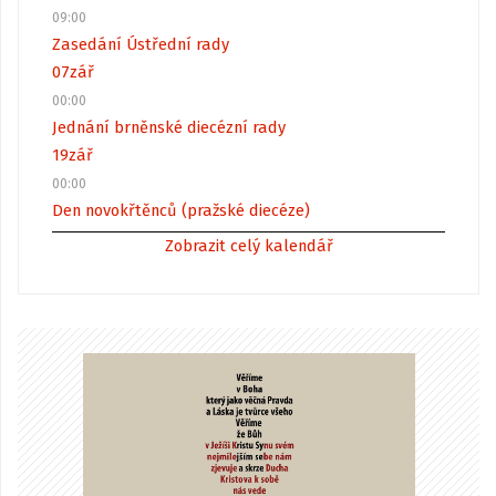
09:00
Zasedání Ústřední rady
07
zář
00:00
Jednání brněnské diecézní rady
19
zář
00:00
Den novokřtěnců (pražské diecéze)
Zobrazit celý kalendář