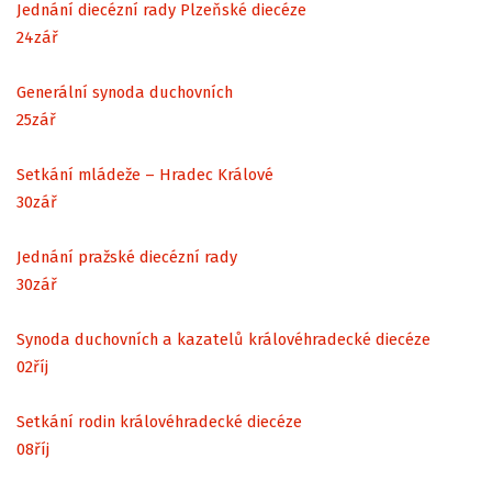
Jednání diecézní rady Plzeňské diecéze
24
zář
Generální synoda duchovních
25
zář
Setkání mládeže – Hradec Králové
30
zář
Jednání pražské diecézní rady
30
zář
Synoda duchovních a kazatelů královéhradecké diecéze
02
říj
Setkání rodin královéhradecké diecéze
08
říj