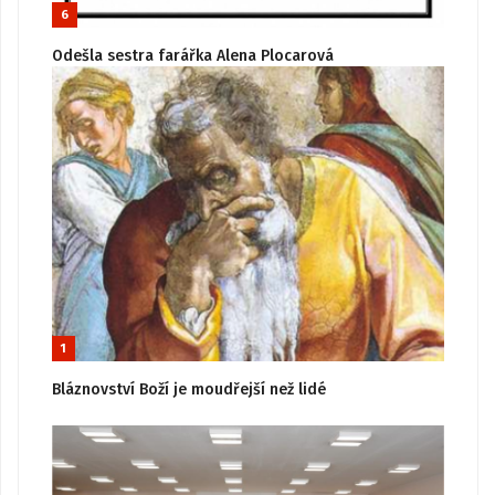
6
Odešla sestra farářka Alena Plocarová
1
Bláznovství Boží je moudřejší než lidé