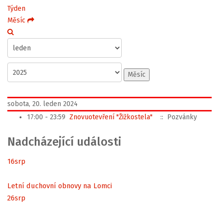
Týden
Měsíc
Měsíc
sobota, 20. leden 2024
17:00 - 23:59
Znovuotevření "Žižkostela"
:: Pozvánky
Nadcházející události
16
srp
Letní duchovní obnovy na Lomci
26
srp