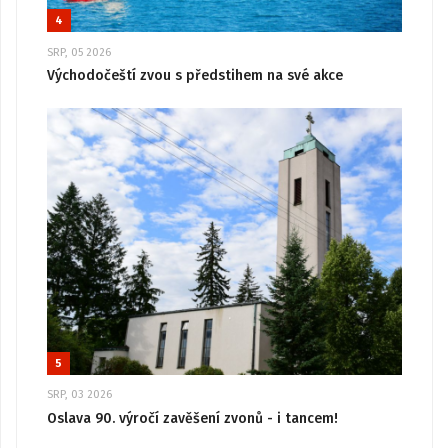
4
SRP, 05 2026
Východočeští zvou s předstihem na své akce
5
SRP, 03 2026
Oslava 90. výročí zavěšení zvonů - i tancem!