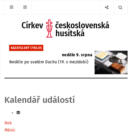
KAZATELSKÝ CYKLUS
neděle 9. srpna
Neděle po svatém Duchu (19. v mezidobí)
Kalendář událostí
Rok
Měsíc