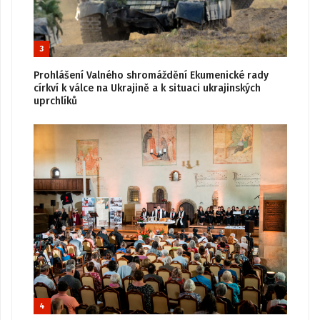
3
Prohlášení Valného shromáždění Ekumenické rady
církví k válce na Ukrajině a k situaci ukrajinských
uprchlíků
4