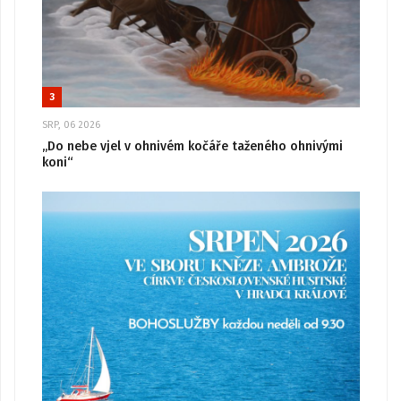
3
SRP, 06 2026
„Do nebe vjel v ohnivém kočáře taženého ohnivými
koni“