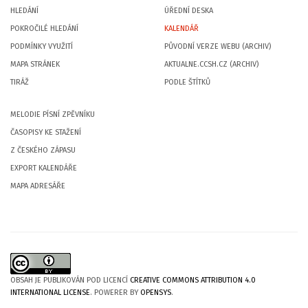
HLEDÁNÍ
ÚŘEDNÍ DESKA
POKROČILÉ HLEDÁNÍ
KALENDÁŘ
PODMÍNKY VYUŽITÍ
PŮVODNÍ VERZE WEBU (ARCHIV)
MAPA STRÁNEK
AKTUALNE.CCSH.CZ (ARCHIV)
TIRÁŽ
PODLE ŠTÍTKŮ
MELODIE PÍSNÍ ZPĚVNÍKU
ČASOPISY KE STAŽENÍ
Z ČESKÉHO ZÁPASU
EXPORT KALENDÁŘE
MAPA ADRESÁŘE
OBSAH JE PUBLIKOVÁN POD LICENCÍ
CREATIVE COMMONS ATTRIBUTION 4.0
INTERNATIONAL LICENSE
. POWERER BY
OPENSYS
.