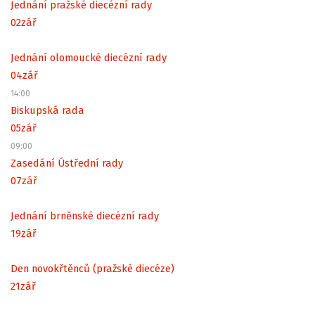
Jednání pražské diecézní rady
02
zář
Jednání olomoucké diecézní rady
04
zář
14:00
Biskupská rada
05
zář
09:00
Zasedání Ústřední rady
07
zář
Jednání brněnské diecézní rady
19
zář
Den novokřtěnců (pražské diecéze)
21
zář