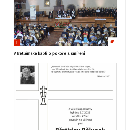
1
V Betlémské kapli o pokoře a smíření