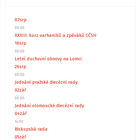
07
srp
00:00
XXXIII. kurz varhaníků a zpěváků CČSH
16
srp
00:00
Letní duchovní obnovy na Lomci
26
srp
00:00
Jednání pražské diecézní rady
02
zář
00:00
Jednání olomoucké diecézní rady
04
zář
14:00
Biskupská rada
05
zář