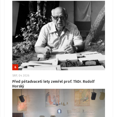
6
SRP, 04 2026
Před pětadvaceti lety zemřel prof. ThDr. Rudolf
Horský