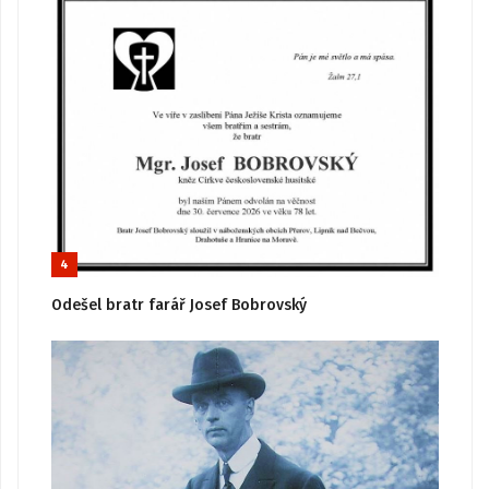
4
Odešel bratr farář Josef Bobrovský