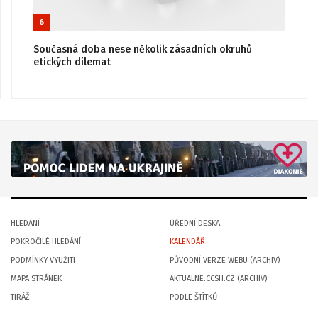
6
Současná doba nese několik zásadních okruhů
etických dilemat
HLEDÁNÍ
ÚŘEDNÍ DESKA
POKROČILÉ HLEDÁNÍ
KALENDÁŘ
PODMÍNKY VYUŽITÍ
PŮVODNÍ VERZE WEBU (ARCHIV)
MAPA STRÁNEK
AKTUALNE.CCSH.CZ (ARCHIV)
TIRÁŽ
PODLE ŠTÍTKŮ