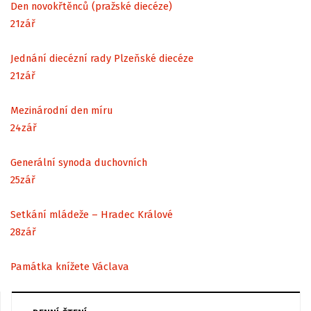
Den novokřtěnců (pražské diecéze)
21
zář
Jednání diecézní rady Plzeňské diecéze
21
zář
Mezinárodní den míru
24
zář
Generální synoda duchovních
25
zář
Setkání mládeže – Hradec Králové
28
zář
Památka knížete Václava