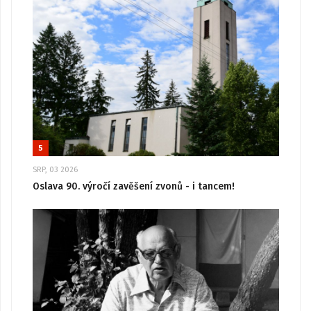
5
SRP, 03 2026
Oslava 90. výročí zavěšení zvonů - i tancem!