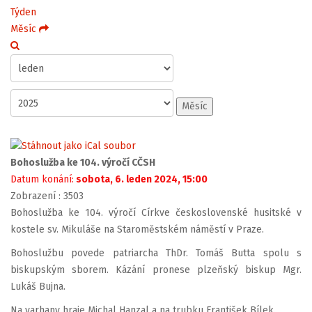
Týden
Měsíc
Měsíc
Bohoslužba ke 104. výročí CČSH
Datum konání:
sobota, 6. leden 2024, 15:00
Zobrazení
: 3503
Bohoslužba ke 104. výročí Církve československé husitské v
kostele sv. Mikuláše na Staroměstském náměstí v Praze.
Bohoslužbu povede patriarcha ThDr. Tomáš Butta spolu s
biskupským sborem. Kázání pronese plzeňský biskup Mgr.
Lukáš Bujna.
Na varhany hraje Michal Hanzal a na trubku František Bílek.