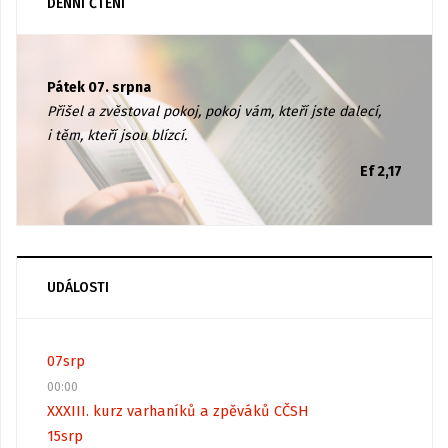
DENNÍ ČTENÍ
Pátek 07. srpna
Přišel a zvěstoval pokoj, pokoj vám, kteří jste dalecí,
i těm, kteří jsou blízcí.
Ef 2,17
UDÁLOSTI
07
srp
00:00
XXXIII. kurz varhaníků a zpěváků CČSH
15
srp