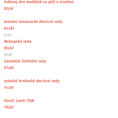
Světový den modliteb za péči o stvoření
02
zář
Jednání olomoucké diecézní rady
04
zář
14:00
Biskupská rada
05
zář
09:00
Zasedání Ústřední rady
07
zář
Jednání brněnské diecézní rady
14
zář
Výročí úmrtí TGM
19
zář