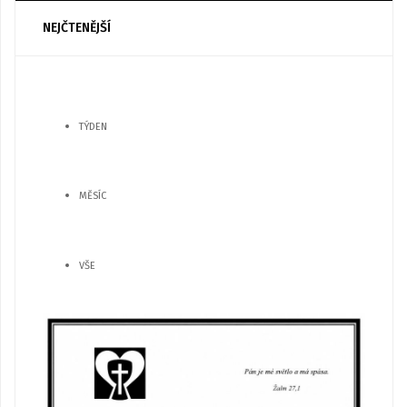
NEJČTENĚJŠÍ
TÝDEN
MĚSÍC
VŠE