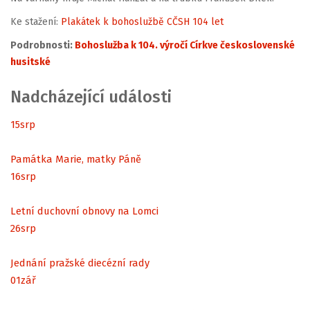
Ke stažení:
Plakátek k bohoslužbě CČSH 104 let
Podrobnosti:
Bohoslužba k 104. výročí Církve československé
husitské
Nadcházející události
15
srp
Památka Marie, matky Páně
16
srp
Letní duchovní obnovy na Lomci
26
srp
Jednání pražské diecézní rady
01
zář