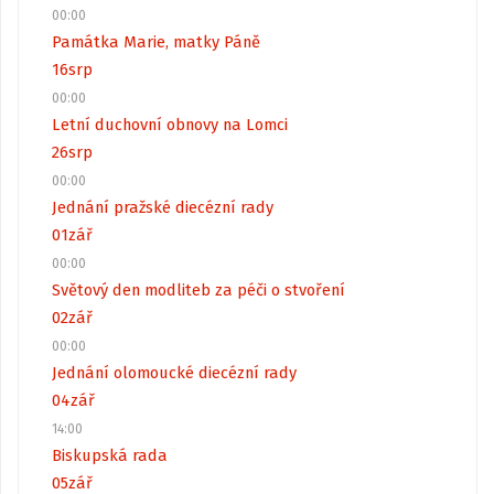
00:00
Památka Marie, matky Páně
16
srp
00:00
Letní duchovní obnovy na Lomci
26
srp
00:00
Jednání pražské diecézní rady
01
zář
00:00
Světový den modliteb za péči o stvoření
02
zář
00:00
Jednání olomoucké diecézní rady
04
zář
14:00
Biskupská rada
05
zář