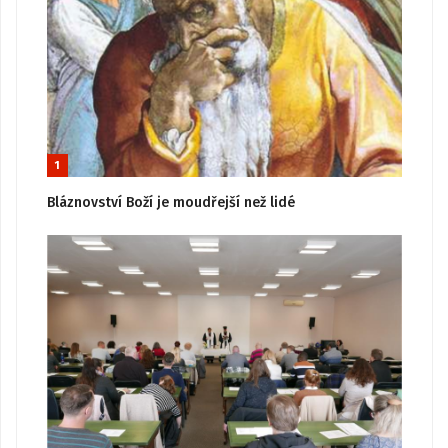
1
Bláznovství Boží je moudřejší než lidé