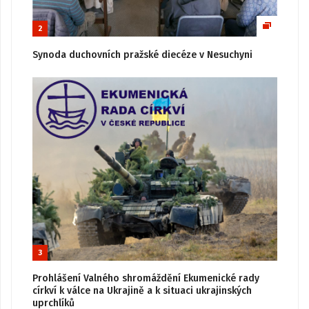
2
Synoda duchovních pražské diecéze v Nesuchyni
3
Prohlášení Valného shromáždění Ekumenické rady
církví k válce na Ukrajině a k situaci ukrajinských
uprchlíků