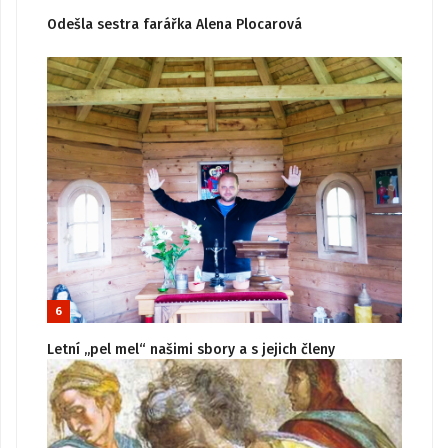
Odešla sestra farářka Alena Plocarová
6
Letní „pel mel“ našimi sbory a s jejich členy