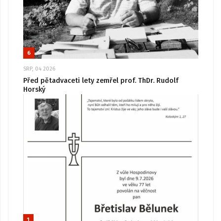
6
SRP, 04 2026
Před pětadvaceti lety zemřel prof. ThDr. Rudolf
Horský
1