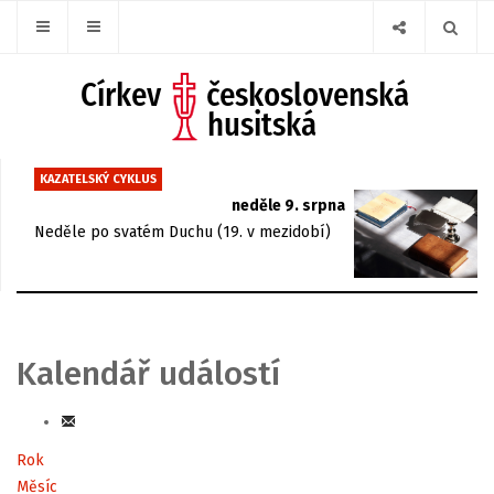
KAZATELSKÝ CYKLUS
neděle 9. srpna
Neděle po svatém Duchu (19. v mezidobí)
Kalendář událostí
Rok
Měsíc