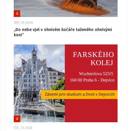
2
SRP, 06 2026
„Do nebe vjel v ohnivém kočáře taženého ohnivými
koni“
3
ČVC, 31 2026