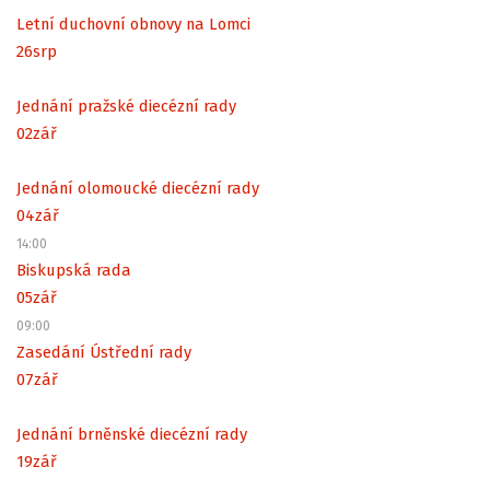
Letní duchovní obnovy na Lomci
26
srp
Jednání pražské diecézní rady
02
zář
Jednání olomoucké diecézní rady
04
zář
14:00
Biskupská rada
05
zář
09:00
Zasedání Ústřední rady
07
zář
Jednání brněnské diecézní rady
19
zář