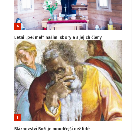
6
Letní „pel mel“ našimi sbory a s jejich členy
1
Bláznovství Boží je moudřejší než lidé