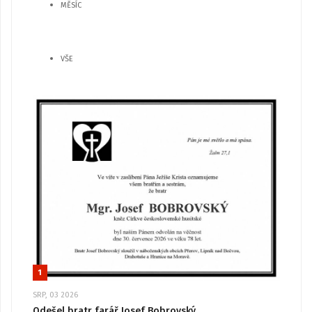
MĚSÍC
VŠE
1
SRP, 03 2026
Odešel bratr farář Josef Bobrovský