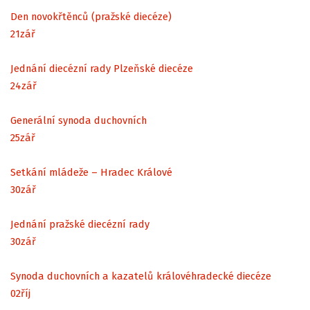
Den novokřtěnců (pražské diecéze)
21
zář
Jednání diecézní rady Plzeňské diecéze
24
zář
Generální synoda duchovních
25
zář
Setkání mládeže – Hradec Králové
30
zář
Jednání pražské diecézní rady
30
zář
Synoda duchovních a kazatelů královéhradecké diecéze
02
říj