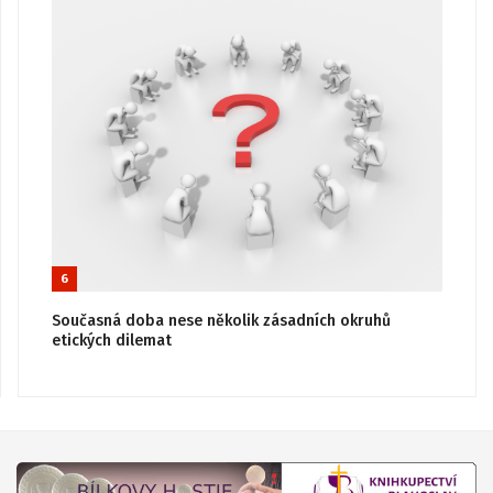
6
Současná doba nese několik zásadních okruhů
etických dilemat