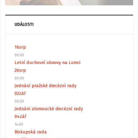
UDÁLOSTI
16
srp
00:00
Letní duchovní obnovy na Lomci
26
srp
00:00
Jednání pražské diecézní rady
02
zář
00:00
Jednání olomoucké diecézní rady
04
zář
14:00
Biskupská rada