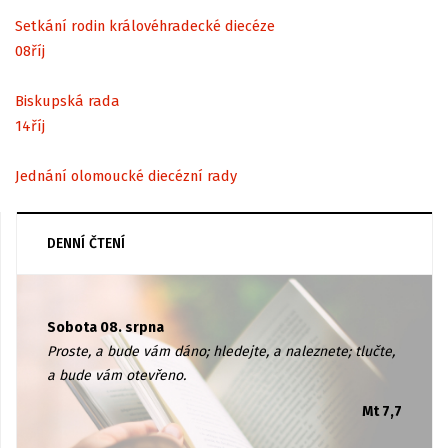
Setkání rodin královéhradecké diecéze
08
říj
Biskupská rada
14
říj
Jednání olomoucké diecézní rady
DENNÍ ČTENÍ
Sobota 08. srpna
Proste, a bude vám dáno; hledejte, a naleznete; tlučte,
a bude vám otevřeno.
Mt 7,7