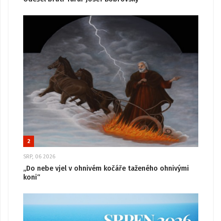
2
SRP, 06 2026
„Do nebe vjel v ohnivém kočáře taženého ohnivými
koni“