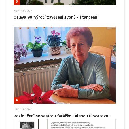
5
SRP, 03 2026
Oslava 90. výročí zavěšení zvonů - i tancem!
6
SRP, 04 2026
Rozloučení se sestrou farářkou Alenou Plocarovou