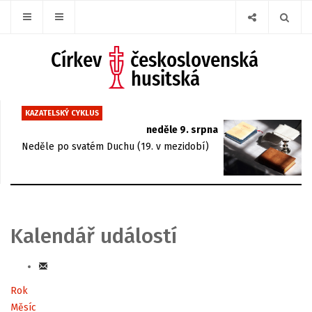
KAZATELSKÝ CYKLUS
neděle 9. srpna
Neděle po svatém Duchu (19. v mezidobí)
Kalendář událostí
Rok
Měsíc