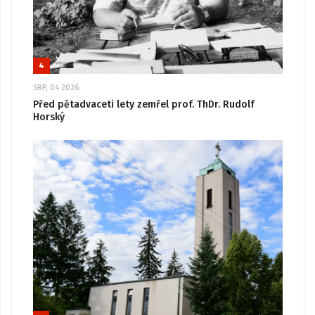
4
SRP, 04 2026
Před pětadvaceti lety zemřel prof. ThDr. Rudolf
Horský