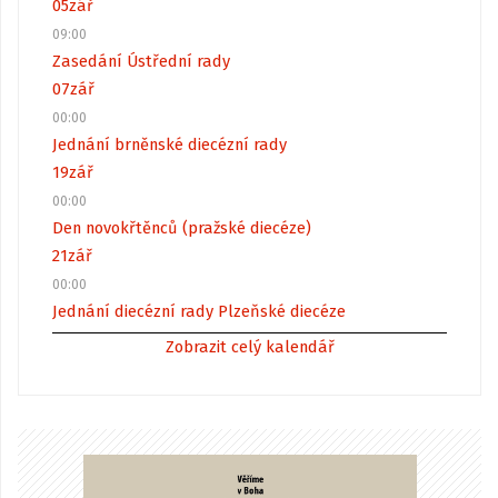
05
zář
09:00
Zasedání Ústřední rady
07
zář
00:00
Jednání brněnské diecézní rady
19
zář
00:00
Den novokřtěnců (pražské diecéze)
21
zář
00:00
Jednání diecézní rady Plzeňské diecéze
Zobrazit celý kalendář