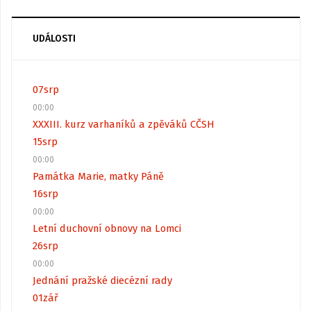
UDÁLOSTI
07
srp
00:00
XXXIII. kurz varhaníků a zpěváků CČSH
15
srp
00:00
Památka Marie, matky Páně
16
srp
00:00
Letní duchovní obnovy na Lomci
26
srp
00:00
Jednání pražské diecézní rady
01
zář