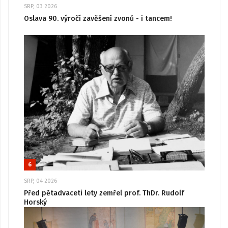
SRP, 03 2026
Oslava 90. výročí zavěšení zvonů - i tancem!
6
SRP, 04 2026
Před pětadvaceti lety zemřel prof. ThDr. Rudolf
Horský