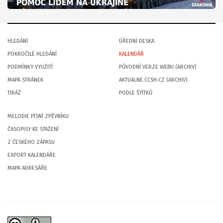
HLEDÁNÍ
ÚŘEDNÍ DESKA
POKROČILÉ HLEDÁNÍ
KALENDÁŘ
PODMÍNKY VYUŽITÍ
PŮVODNÍ VERZE WEBU (ARCHIV)
MAPA STRÁNEK
AKTUALNE.CCSH.CZ (ARCHIV)
TIRÁŽ
PODLE ŠTÍTKŮ
MELODIE PÍSNÍ ZPĚVNÍKU
ČASOPISY KE STAŽENÍ
Z ČESKÉHO ZÁPASU
EXPORT KALENDÁŘE
MAPA ADRESÁŘE