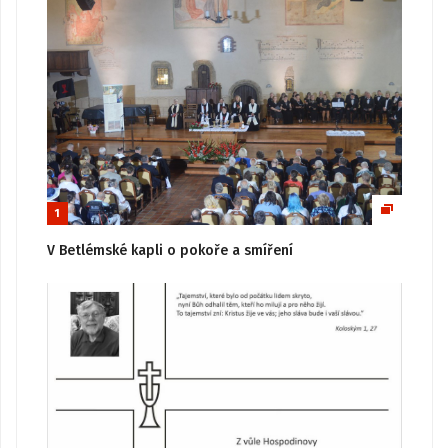
1
V Betlémské kapli o pokoře a smíření