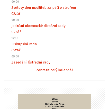
00:00
Světový den modliteb za péči o stvoření
02
zář
00:00
Jednání olomoucké diecézní rady
04
zář
14:00
Biskupská rada
05
zář
09:00
Zasedání Ústřední rady
Zobrazit celý kalendář