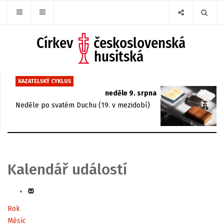
KAZATELSKÝ CYKLUS
neděle 9. srpna
Neděle po svatém Duchu (19. v mezidobí)
Kalendář událostí
Rok
Měsíc