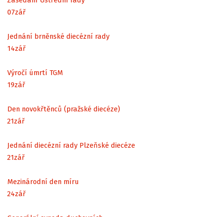
07
zář
Jednání brněnské diecézní rady
14
zář
Výročí úmrtí TGM
19
zář
Den novokřtěnců (pražské diecéze)
21
zář
Jednání diecézní rady Plzeňské diecéze
21
zář
Mezinárodní den míru
24
zář