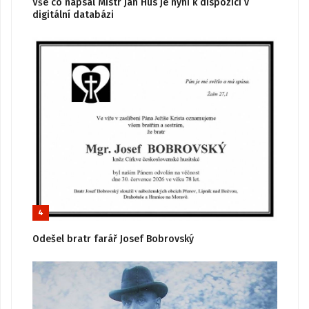
Vše co napsal Mistr Jan Hus je nyní k dispozici v
digitální databázi
4
Odešel bratr farář Josef Bobrovský