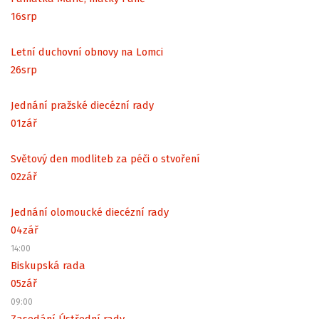
16
srp
Letní duchovní obnovy na Lomci
26
srp
Jednání pražské diecézní rady
01
zář
Světový den modliteb za péči o stvoření
02
zář
Jednání olomoucké diecézní rady
04
zář
14:00
Biskupská rada
05
zář
09:00
Zasedání Ústřední rady