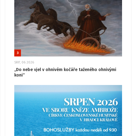
3
SRP, 06 2026
„Do nebe vjel v ohnivém kočáře taženého ohnivými
koni“