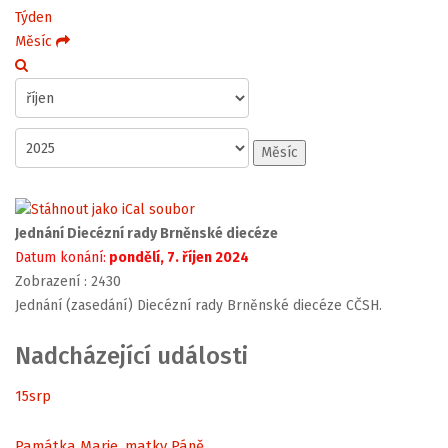
Týden
Měsíc
Měsíc
Jednání Diecézní rady Brněnské diecéze
Datum konání:
pondělí, 7. říjen 2024
Zobrazení
: 2430
Jednání (zasedání) Diecézní rady Brněnské diecéze CČSH.
Nadcházející události
15
srp
Památka Marie, matky Páně