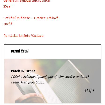
Generální synoda duchovních
25
zář
Setkání mládeže – Hradec Králové
28
zář
Památka knížete Václava
DENNÍ ČTENÍ
Pátek 07. srpna
Přišel a zvěstoval pokoj, pokoj vám, kteří jste dalecí,
i těm, kteří jsou blízcí.
Ef 2,17