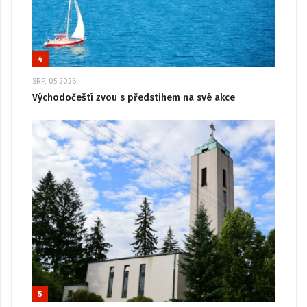
4
SRP, 05 2026
Východočeští zvou s předstihem na své akce
5