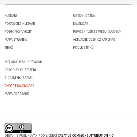
HLEDÁNÍ
ÚŘEDNÍ DESKA
POKROČILÉ HLEDÁNÍ
KALENDÁŘ
PODMÍNKY VYUŽITÍ
PŮVODNÍ VERZE WEBU (ARCHIV)
MAPA STRÁNEK
AKTUALNE.CCSH.CZ (ARCHIV)
TIRÁŽ
PODLE ŠTÍTKŮ
MELODIE PÍSNÍ ZPĚVNÍKU
ČASOPISY KE STAŽENÍ
Z ČESKÉHO ZÁPASU
EXPORT KALENDÁŘE
MAPA ADRESÁŘE
OBSAH JE PUBLIKOVÁN POD LICENCÍ
CREATIVE COMMONS ATTRIBUTION 4.0