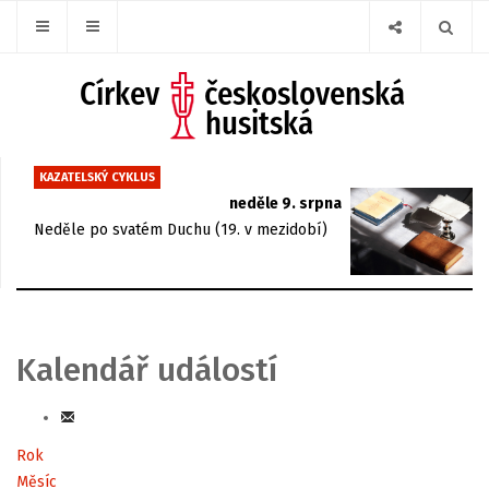
KAZATELSKÝ CYKLUS
neděle 9. srpna
Neděle po svatém Duchu (19. v mezidobí)
Kalendář událostí
Rok
Měsíc