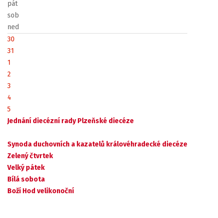
pát
sob
ned
30
31
1
2
3
4
5
Jednání diecézní rady Plzeňské diecéze
Synoda duchovních a kazatelů královéhradecké diecéze
Zelený čtvrtek
Velký pátek
Bílá sobota
Boží Hod velikonoční