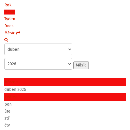
Rok
Měsíc
Týden
Dnes
Měsíc
Měsíc
březen
duben 2026
květen
pon
úte
stř
čtv