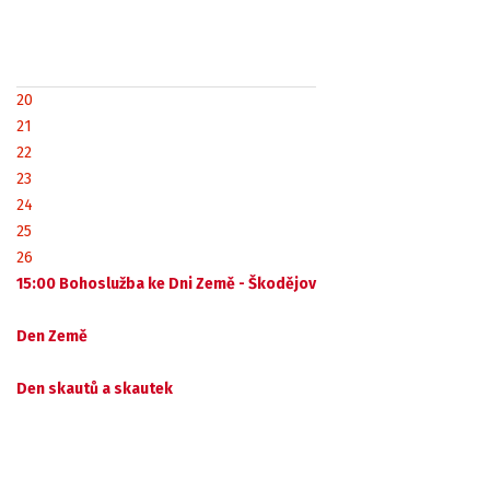
20
21
22
23
24
25
26
15:00 Bohoslužba ke Dni Země - Škodějov
Den Země
Den skautů a skautek