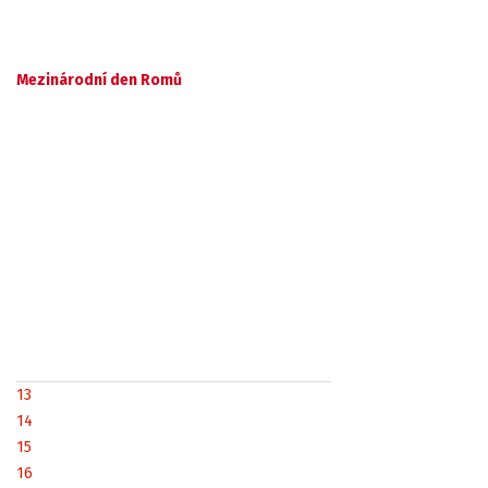
Mezinárodní den Romů
13
14
15
16