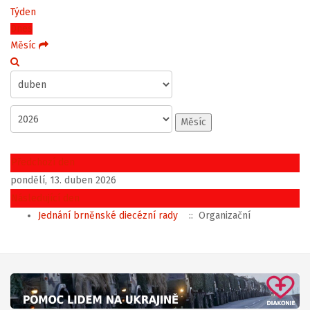
Týden
Dnes
Měsíc
Měsíc
Předchozí den
pondělí, 13. duben 2026
Následující den
Jednání brněnské diecézní rady
:: Organizační