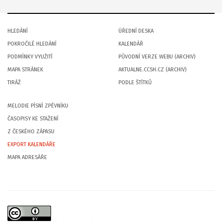
HLEDÁNÍ
ÚŘEDNÍ DESKA
POKROČILÉ HLEDÁNÍ
KALENDÁŘ
PODMÍNKY VYUŽITÍ
PŮVODNÍ VERZE WEBU (ARCHIV)
MAPA STRÁNEK
AKTUALNE.CCSH.CZ (ARCHIV)
TIRÁŽ
PODLE ŠTÍTKŮ
MELODIE PÍSNÍ ZPĚVNÍKU
ČASOPISY KE STAŽENÍ
Z ČESKÉHO ZÁPASU
EXPORT KALENDÁŘE
MAPA ADRESÁŘE