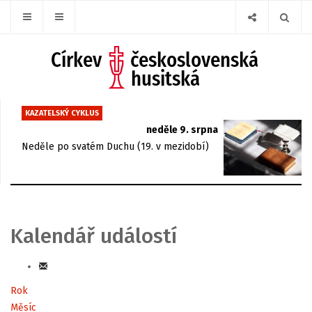
KAZATELSKÝ CYKLUS
neděle 9. srpna
Neděle po svatém Duchu (19. v mezidobí)
Kalendář událostí
Rok
Měsíc