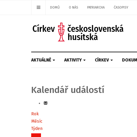
DOMŮ
O NÁS
PATRIARCHA
ČASOPISY
AKTUÁLNĚ
AKTIVITY
CÍRKEV
DOKUM
Kalendář událostí
Rok
Měsíc
Týden
Dnes