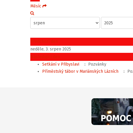
Měsíc
Předchozí den
neděle, 3. srpen 2025
Následující den
Setkání v Přibyslavi
:: Pozvánky
Příměstský tábor v Mariánských Lázních
:: Po