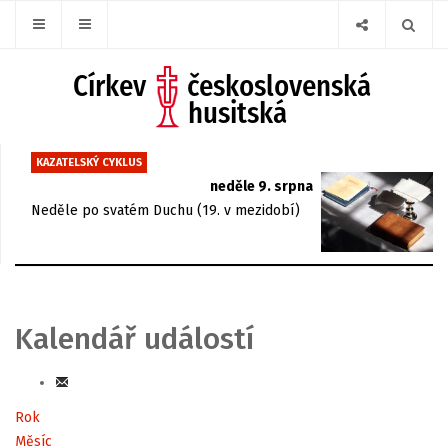
KAZATELSKÝ CYKLUS
neděle 9. srpna
Neděle po svatém Duchu (19. v mezidobí)
Kalendář událostí
Rok
Měsíc