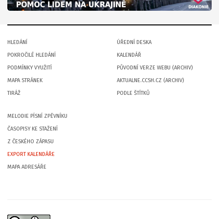
HLEDÁNÍ
ÚŘEDNÍ DESKA
POKROČILÉ HLEDÁNÍ
KALENDÁŘ
PODMÍNKY VYUŽITÍ
PŮVODNÍ VERZE WEBU (ARCHIV)
MAPA STRÁNEK
AKTUALNE.CCSH.CZ (ARCHIV)
TIRÁŽ
PODLE ŠTÍTKŮ
MELODIE PÍSNÍ ZPĚVNÍKU
ČASOPISY KE STAŽENÍ
Z ČESKÉHO ZÁPASU
EXPORT KALENDÁŘE
MAPA ADRESÁŘE