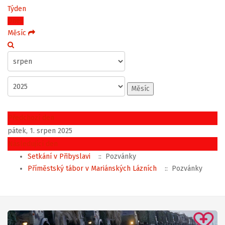
Týden
Dnes
Měsíc
Měsíc
Předchozí den
pátek, 1. srpen 2025
Následující den
Setkání v Přibyslavi
:: Pozvánky
Příměstský tábor v Mariánských Lázních
:: Pozvánky