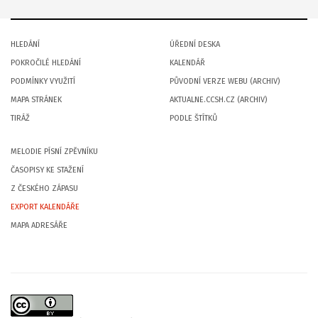
HLEDÁNÍ
ÚŘEDNÍ DESKA
POKROČILÉ HLEDÁNÍ
KALENDÁŘ
PODMÍNKY VYUŽITÍ
PŮVODNÍ VERZE WEBU (ARCHIV)
MAPA STRÁNEK
AKTUALNE.CCSH.CZ (ARCHIV)
TIRÁŽ
PODLE ŠTÍTKŮ
MELODIE PÍSNÍ ZPĚVNÍKU
ČASOPISY KE STAŽENÍ
Z ČESKÉHO ZÁPASU
EXPORT KALENDÁŘE
MAPA ADRESÁŘE