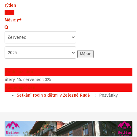
Týden
Dnes
Měsíc
Měsíc
Předchozí den
úterý, 15. červenec 2025
Následující den
Setkání rodin s dětmi v Železné Rudě
:: Pozvánky