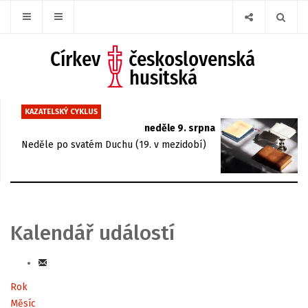
KAZATELSKÝ CYKLUS
neděle 9. srpna
Neděle po svatém Duchu (19. v mezidobí)
Kalendář událostí
Rok
Měsíc