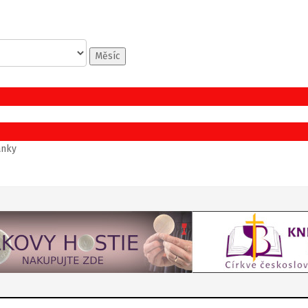
Měsíc
ánky