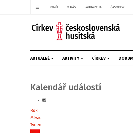
DOMŮ
O NÁS
PATRIARCHA
ČASOPISY
AKTUÁLNĚ
AKTIVITY
CÍRKEV
DOKUM
Kalendář událostí
Rok
Měsíc
Týden
Dnes