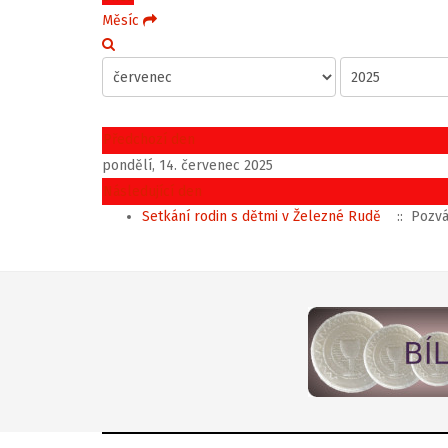
Měsíc
Předchozí den
pondělí, 14. červenec 2025
Následující den
Setkání rodin s dětmi v Železné Rudě
:: Pozv