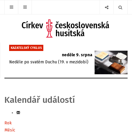
KAZATELSKÝ CYKLUS
neděle 9. srpna
Neděle po svatém Duchu (19. v mezidobí)
Kalendář událostí
Rok
Měsíc