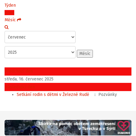
Týden
Dnes
Měsíc
Měsíc
Předchozí den
středa, 16. červenec 2025
Následující den
Setkání rodin s dětmi v Železné Rudě
:: Pozvánky