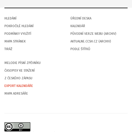
HLEDÁNÍ
ÚŘEDNÍ DESKA
POKROČILÉ HLEDÁNÍ
KALENDÁŘ
PODMÍNKY VYUŽITÍ
PŮVODNÍ VERZE WEBU (ARCHIV)
MAPA STRÁNEK
AKTUALNE.CCSH.CZ (ARCHIV)
TIRÁŽ
PODLE ŠTÍTKŮ
MELODIE PÍSNÍ ZPĚVNÍKU
ČASOPISY KE STAŽENÍ
Z ČESKÉHO ZÁPASU
EXPORT KALENDÁŘE
MAPA ADRESÁŘE