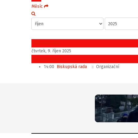
Měsíc
Předchozí den
čtvrtek, 9. říjen 2025
Následující den
14:00
Biskupská rada
:: Organizační