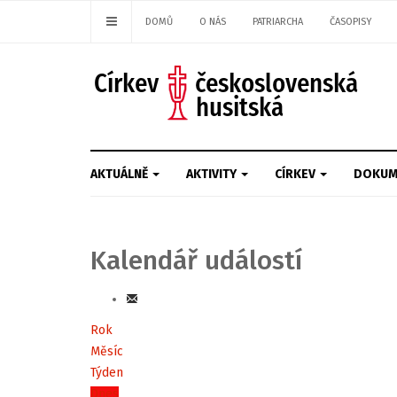
DOMŮ
O NÁS
PATRIARCHA
ČASOPISY
AKTUÁLNĚ
AKTIVITY
CÍRKEV
DOKUM
Kalendář událostí
Rok
Měsíc
Týden
Dnes