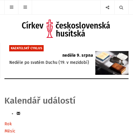
KAZATELSKÝ CYKLUS
neděle 9. srpna
Neděle po svatém Duchu (19. v mezidobí)
Kalendář událostí
Rok
Měsíc