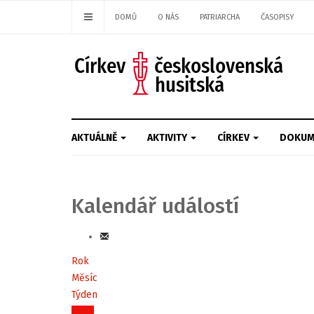
DOMŮ
O NÁS
PATRIARCHA
ČASOPISY
AKTUÁLNĚ
AKTIVITY
CÍRKEV
DOKUM
Kalendář událostí
Rok
Měsíc
Týden
Dnes