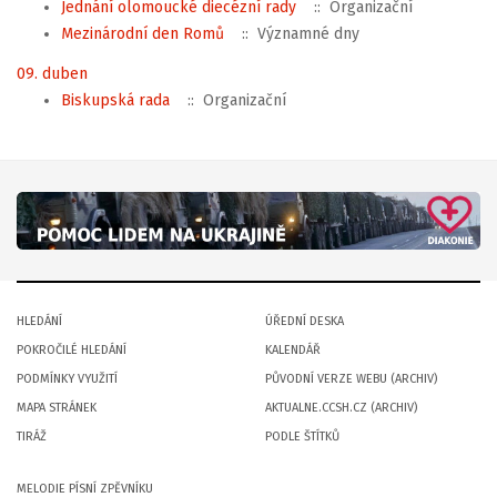
Jednání olomoucké diecézní rady
:: Organizační
Mezinárodní den Romů
:: Významné dny
09. duben
Biskupská rada
:: Organizační
HLEDÁNÍ
ÚŘEDNÍ DESKA
POKROČILÉ HLEDÁNÍ
KALENDÁŘ
PODMÍNKY VYUŽITÍ
PŮVODNÍ VERZE WEBU (ARCHIV)
MAPA STRÁNEK
AKTUALNE.CCSH.CZ (ARCHIV)
TIRÁŽ
PODLE ŠTÍTKŮ
MELODIE PÍSNÍ ZPĚVNÍKU