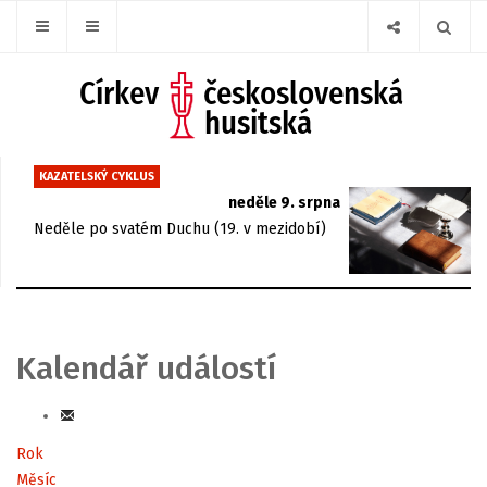
KAZATELSKÝ CYKLUS
neděle 9. srpna
Neděle po svatém Duchu (19. v mezidobí)
Kalendář událostí
Rok
Měsíc