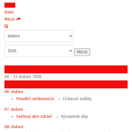
Týden
Dnes
Měsíc
Měsíc
Předchozí týden
06 - 12 duben, 2026
Následující týden
06. duben
Pondělí velikonoční
:: Církevní svátky
07. duben
Světový den zdraví
:: Významné dny
08. duben