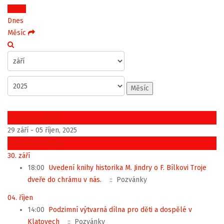
Týden
Dnes
Měsíc
Měsíc
Předchozí týden
29 září - 05 říjen, 2025
Následující týden
30. září
18:00
Uvedení knihy historika M. Jindry o F. Bílkovi Troje
dveře do chrámu v nás.
:: Pozvánky
04. říjen
14:00
Podzimní výtvarná dílna pro děti a dospělé v
Klatovech
:: Pozvánky