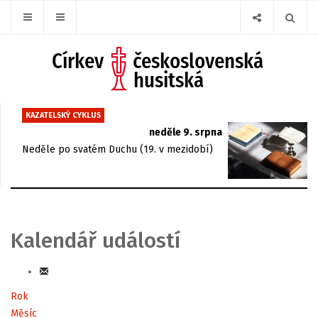
KAZATELSKÝ CYKLUS
neděle 9. srpna
Neděle po svatém Duchu (19. v mezidobí)
Kalendář událostí
Rok
Měsíc