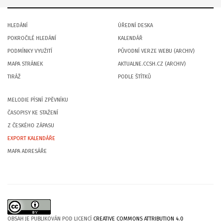
HLEDÁNÍ
ÚŘEDNÍ DESKA
POKROČILÉ HLEDÁNÍ
KALENDÁŘ
PODMÍNKY VYUŽITÍ
PŮVODNÍ VERZE WEBU (ARCHIV)
MAPA STRÁNEK
AKTUALNE.CCSH.CZ (ARCHIV)
TIRÁŽ
PODLE ŠTÍTKŮ
MELODIE PÍSNÍ ZPĚVNÍKU
ČASOPISY KE STAŽENÍ
Z ČESKÉHO ZÁPASU
EXPORT KALENDÁŘE
MAPA ADRESÁŘE
OBSAH JE PUBLIKOVÁN POD LICENCÍ
CREATIVE COMMONS ATTRIBUTION 4.0