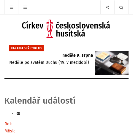
KAZATELSKÝ CYKLUS
neděle 9. srpna
Neděle po svatém Duchu (19. v mezidobí)
Kalendář událostí
Rok
Měsíc