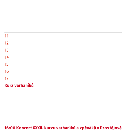
11
12
13
14
15
16
17
Kurz varhaníků
16:00 Koncert XXXII. kurzu varhaníků a zpěváků v Prostějově