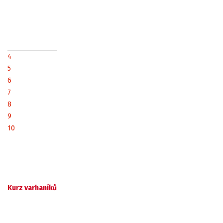
4
5
6
7
8
9
10
Kurz varhaníků