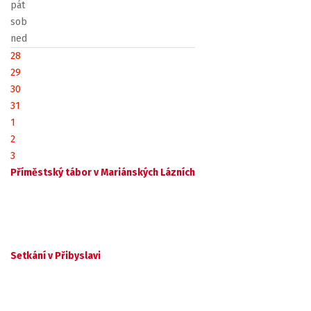
pát
sob
ned
28
29
30
31
1
2
3
Příměstský tábor v Mariánských Lázních
Setkání v Přibyslavi