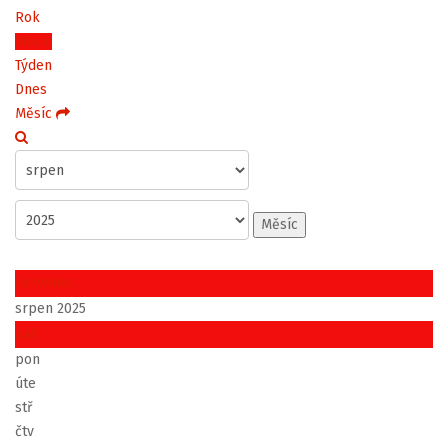
Rok
Měsíc
Týden
Dnes
Měsíc
Měsíc
červenec
srpen 2025
září
pon
úte
stř
čtv