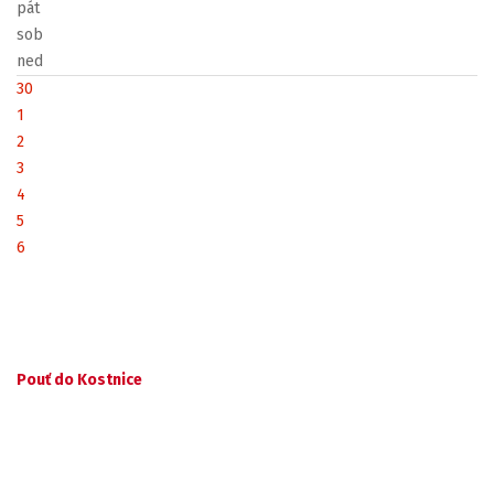
pát
sob
ned
30
1
2
3
4
5
6
Pouť do Kostnice