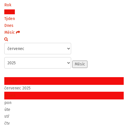
Rok
Měsíc
Týden
Dnes
Měsíc
Měsíc
červen
červenec 2025
srpen
pon
úte
stř
čtv