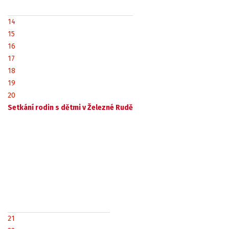
14
15
16
17
18
19
20
Setkání rodin s dětmi v Železné Rudě
21