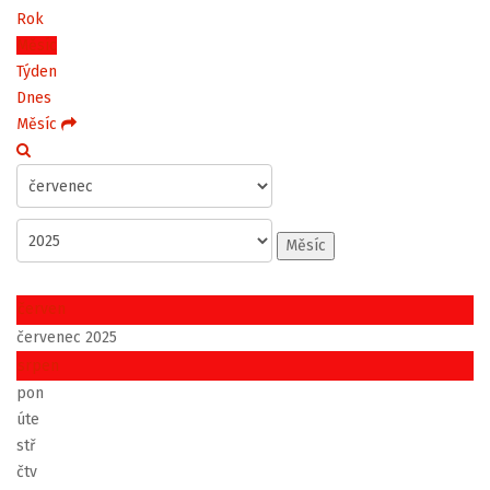
Rok
Měsíc
Týden
Dnes
Měsíc
Měsíc
červen
červenec 2025
srpen
pon
úte
stř
čtv