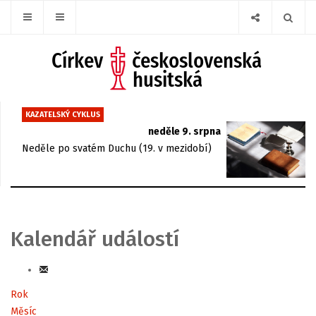
KAZATELSKÝ CYKLUS
neděle 9. srpna
Neděle po svatém Duchu (19. v mezidobí)
Kalendář událostí
Rok
Měsíc