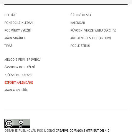
HLEDÁNÍ
ÚŘEDNÍ DESKA
POKROČILÉ HLEDÁNÍ
KALENDÁŘ
PODMÍNKY VYUŽITÍ
PŮVODNÍ VERZE WEBU (ARCHIV)
MAPA STRÁNEK
AKTUALNE.CCSH.CZ (ARCHIV)
TIRÁŽ
PODLE ŠTÍTKŮ
MELODIE PÍSNÍ ZPĚVNÍKU
ČASOPISY KE STAŽENÍ
Z ČESKÉHO ZÁPASU
EXPORT KALENDÁŘE
MAPA ADRESÁŘE
OBSAH JE PUBLIKOVÁN POD LICENCÍ
CREATIVE COMMONS ATTRIBUTION 4.0