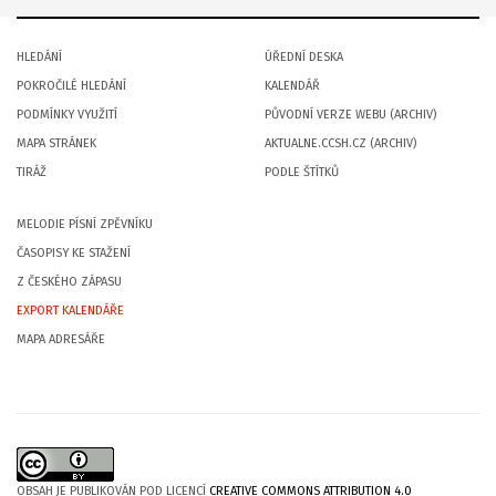
HLEDÁNÍ
ÚŘEDNÍ DESKA
POKROČILÉ HLEDÁNÍ
KALENDÁŘ
PODMÍNKY VYUŽITÍ
PŮVODNÍ VERZE WEBU (ARCHIV)
MAPA STRÁNEK
AKTUALNE.CCSH.CZ (ARCHIV)
TIRÁŽ
PODLE ŠTÍTKŮ
MELODIE PÍSNÍ ZPĚVNÍKU
ČASOPISY KE STAŽENÍ
Z ČESKÉHO ZÁPASU
EXPORT KALENDÁŘE
MAPA ADRESÁŘE
OBSAH JE PUBLIKOVÁN POD LICENCÍ
CREATIVE COMMONS ATTRIBUTION 4.0