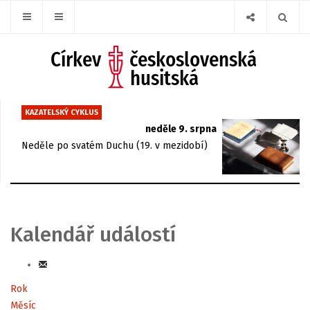
KAZATELSKÝ CYKLUS
neděle 9. srpna
Neděle po svatém Duchu (19. v mezidobí)
Kalendář událostí
Rok
Měsíc