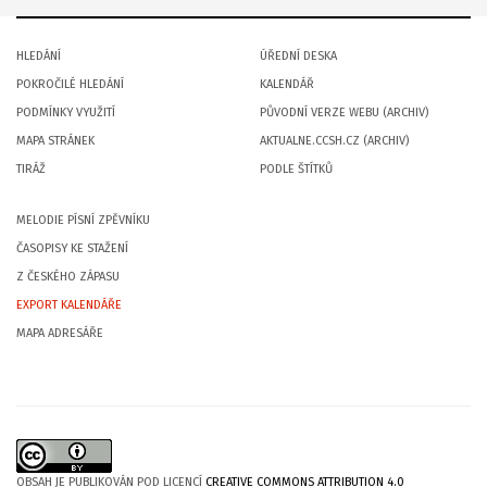
HLEDÁNÍ
ÚŘEDNÍ DESKA
POKROČILÉ HLEDÁNÍ
KALENDÁŘ
PODMÍNKY VYUŽITÍ
PŮVODNÍ VERZE WEBU (ARCHIV)
MAPA STRÁNEK
AKTUALNE.CCSH.CZ (ARCHIV)
TIRÁŽ
PODLE ŠTÍTKŮ
MELODIE PÍSNÍ ZPĚVNÍKU
ČASOPISY KE STAŽENÍ
Z ČESKÉHO ZÁPASU
EXPORT KALENDÁŘE
MAPA ADRESÁŘE
OBSAH JE PUBLIKOVÁN POD LICENCÍ
CREATIVE COMMONS ATTRIBUTION 4.0