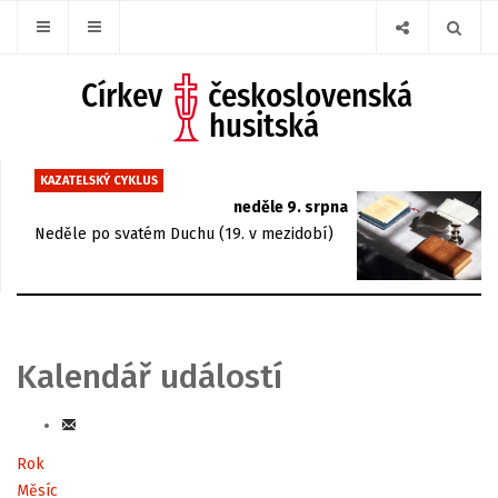
KAZATELSKÝ CYKLUS
neděle 9. srpna
Neděle po svatém Duchu (19. v mezidobí)
Kalendář událostí
Rok
Měsíc