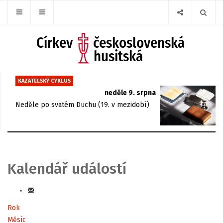
KAZATELSKÝ CYKLUS
neděle 9. srpna
Neděle po svatém Duchu (19. v mezidobí)
Kalendář událostí
Rok
Měsíc