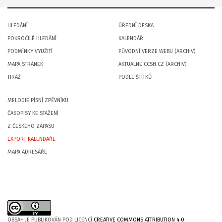
HLEDÁNÍ
ÚŘEDNÍ DESKA
POKROČILÉ HLEDÁNÍ
KALENDÁŘ
PODMÍNKY VYUŽITÍ
PŮVODNÍ VERZE WEBU (ARCHIV)
MAPA STRÁNEK
AKTUALNE.CCSH.CZ (ARCHIV)
TIRÁŽ
PODLE ŠTÍTKŮ
MELODIE PÍSNÍ ZPĚVNÍKU
ČASOPISY KE STAŽENÍ
Z ČESKÉHO ZÁPASU
EXPORT KALENDÁŘE
MAPA ADRESÁŘE
OBSAH JE PUBLIKOVÁN POD LICENCÍ
CREATIVE COMMONS ATTRIBUTION 4.0