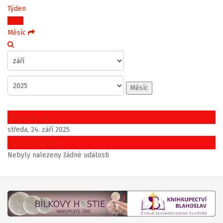
Týden
Dnes
Měsíc
Měsíc
Předchozí den
středa, 24. září 2025
Následující den
Nebyly nalezeny žádné události