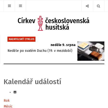
KAZATELSKÝ CYKLUS
neděle 9. srpna
Neděle po svatém Duchu (19. v mezidobí)
Kalendář událostí
Rok
Měsíc