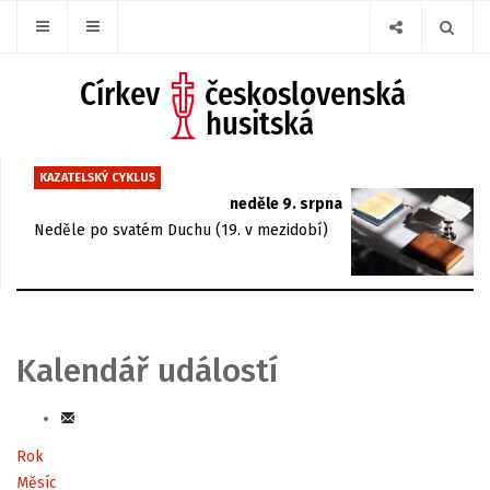
KAZATELSKÝ CYKLUS
neděle 9. srpna
Neděle po svatém Duchu (19. v mezidobí)
Kalendář událostí
Rok
Měsíc