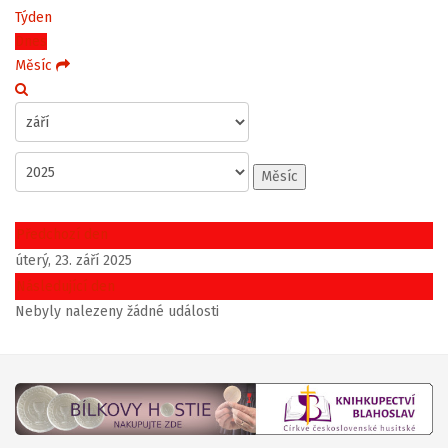
Týden
Dnes
Měsíc
Měsíc
Předchozí den
úterý, 23. září 2025
Následující den
Nebyly nalezeny žádné události