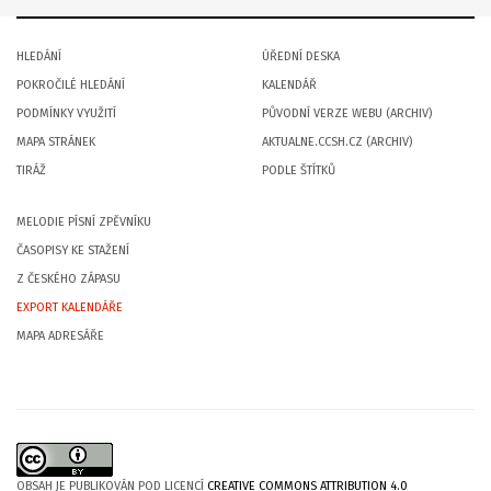
HLEDÁNÍ
ÚŘEDNÍ DESKA
POKROČILÉ HLEDÁNÍ
KALENDÁŘ
PODMÍNKY VYUŽITÍ
PŮVODNÍ VERZE WEBU (ARCHIV)
MAPA STRÁNEK
AKTUALNE.CCSH.CZ (ARCHIV)
TIRÁŽ
PODLE ŠTÍTKŮ
MELODIE PÍSNÍ ZPĚVNÍKU
ČASOPISY KE STAŽENÍ
Z ČESKÉHO ZÁPASU
EXPORT KALENDÁŘE
MAPA ADRESÁŘE
OBSAH JE PUBLIKOVÁN POD LICENCÍ
CREATIVE COMMONS ATTRIBUTION 4.0