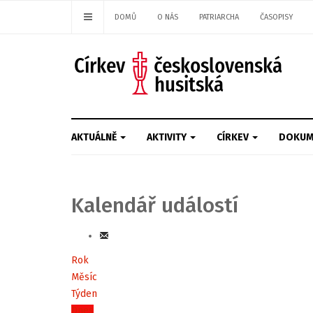
DOMŮ
O NÁS
PATRIARCHA
ČASOPISY
AKTUÁLNĚ
AKTIVITY
CÍRKEV
DOKUM
Kalendář událostí
Rok
Měsíc
Týden
Dnes