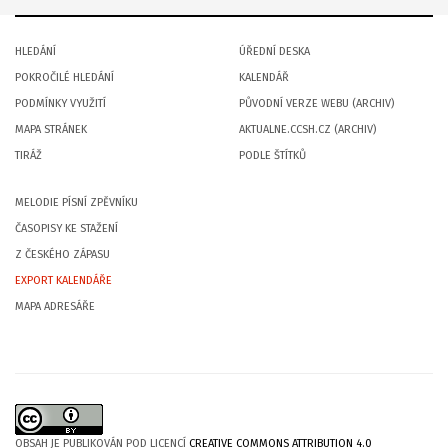
HLEDÁNÍ
ÚŘEDNÍ DESKA
POKROČILÉ HLEDÁNÍ
KALENDÁŘ
PODMÍNKY VYUŽITÍ
PŮVODNÍ VERZE WEBU (ARCHIV)
MAPA STRÁNEK
AKTUALNE.CCSH.CZ (ARCHIV)
TIRÁŽ
PODLE ŠTÍTKŮ
MELODIE PÍSNÍ ZPĚVNÍKU
ČASOPISY KE STAŽENÍ
Z ČESKÉHO ZÁPASU
EXPORT KALENDÁŘE
MAPA ADRESÁŘE
OBSAH JE PUBLIKOVÁN POD LICENCÍ
CREATIVE COMMONS ATTRIBUTION 4.0