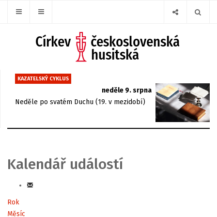
KAZATELSKÝ CYKLUS
neděle 9. srpna
Neděle po svatém Duchu (19. v mezidobí)
Kalendář událostí
Rok
Měsíc