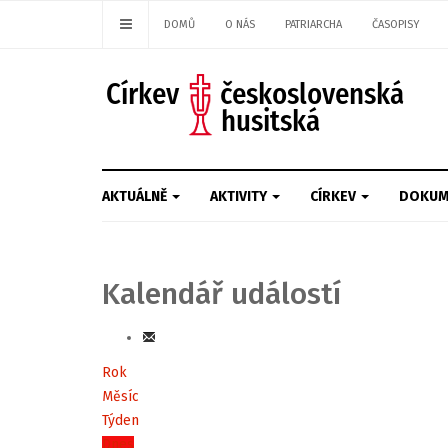
DOMŮ
O NÁS
PATRIARCHA
ČASOPISY
AKTUÁLNĚ
AKTIVITY
CÍRKEV
DOKUM
Kalendář událostí
Rok
Měsíc
Týden
Dnes