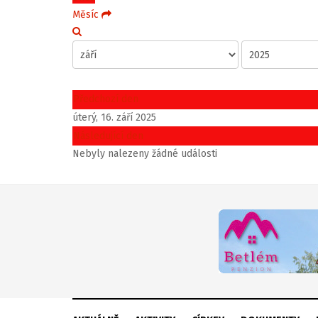
Měsíc
Předchozí den
úterý, 16. září 2025
Následující den
Nebyly nalezeny žádné události