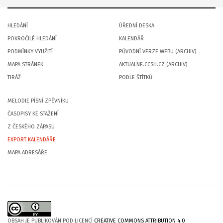
HLEDÁNÍ
ÚŘEDNÍ DESKA
POKROČILÉ HLEDÁNÍ
KALENDÁŘ
PODMÍNKY VYUŽITÍ
PŮVODNÍ VERZE WEBU (ARCHIV)
MAPA STRÁNEK
AKTUALNE.CCSH.CZ (ARCHIV)
TIRÁŽ
PODLE ŠTÍTKŮ
MELODIE PÍSNÍ ZPĚVNÍKU
ČASOPISY KE STAŽENÍ
Z ČESKÉHO ZÁPASU
EXPORT KALENDÁŘE
MAPA ADRESÁŘE
OBSAH JE PUBLIKOVÁN POD LICENCÍ
CREATIVE COMMONS ATTRIBUTION 4.0