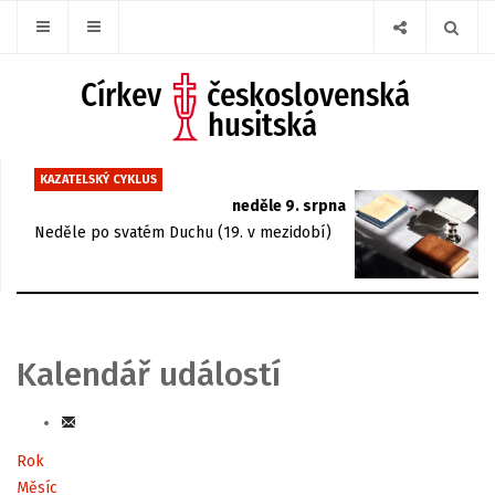
KAZATELSKÝ CYKLUS
neděle 9. srpna
Neděle po svatém Duchu (19. v mezidobí)
Kalendář událostí
Rok
Měsíc