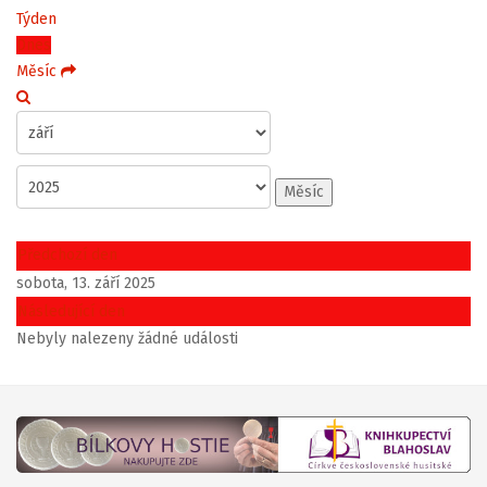
Týden
Dnes
Měsíc
Měsíc
Předchozí den
sobota, 13. září 2025
Následující den
Nebyly nalezeny žádné události