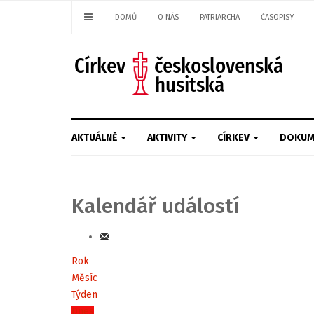
DOMŮ
O NÁS
PATRIARCHA
ČASOPISY
AKTUÁLNĚ
AKTIVITY
CÍRKEV
DOKUM
Kalendář událostí
Rok
Měsíc
Týden
Dnes